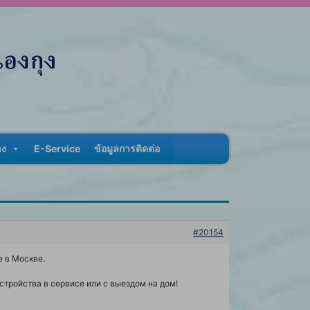
าง
E-Service
ข้อมูลการติดต่อ
#20154
 в Москве.
тройства в сервисе или с выездом на дом!