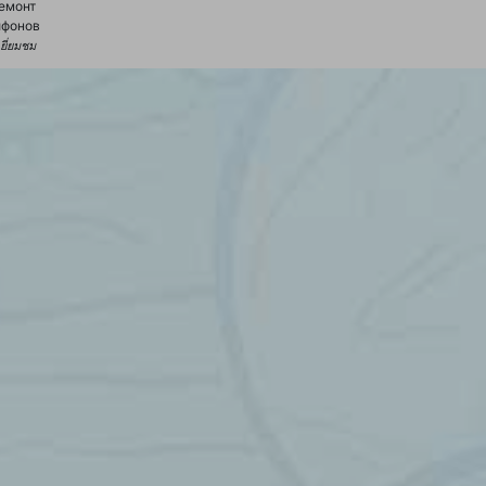
емонт
йфонов
้เยี่ยมชม