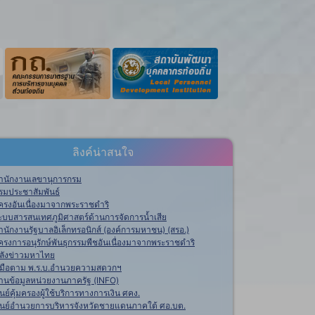
ลิงค์น่าสนใจ
ำนักงานเลขานุการกรม
รมประชาสัมพันธ์
ครงอันเนื่องมาจากพระราชดำริ
ะบบสารสนเทศภูมิศาสตร์ด้านการจัดการน้ำเสีย
ำนักงานรัฐบาลอิเล็กทรอนิกส์ (องค์การมหาชน) (สรอ.)
ครงการอนุรักษ์พันธุกรรมพืชอันเนื่องมาจากพระราชดำริ
ลังข่าวมหาไทย
ู่มือตาม พ.ร.บ.อำนวยความสดวกฯ
านข้อมูลหน่วยงานภาครัฐ (INFO)
ูนย์คุ้มครองผู้ใช้บริการทางการเงิน ศคง.
ูนย์อำนวยการบริหารจังหวัดชายแดนภาคใต้ ศอ.บต.