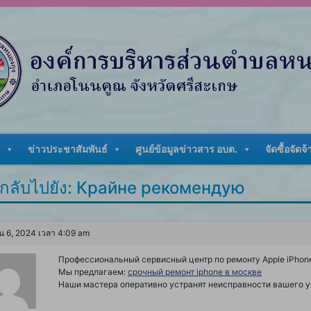
ข่าวประชาสัมพันธ์
ศูนย์ข้อมูลข่าวสาร อบต.
จัดซื้อจัดจ้
กลับไปยัง: Крайне рекомендую
น 6, 2024 เวลา 4:09 am
Профессиональный сервисный центр по ремонту Apple iPhone
Мы предлагаем:
срочный ремонт iphone в москве
Наши мастера оперативно устранят неисправности вашего ус