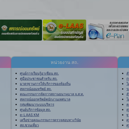
หน่วยงาน สถ.
ศูนย์การเรียนรู้อาเซียน สถ.
ส
คู่มือประชาชนสำหรับ สถ.
ก
มาตรฐานการให้บริการของท้องถิ่น
โ
สหกรณ์ออมทรัพย์ สถ.
ร
คณะกรรมการจัดการสถานธนานุบาล จ.ส.ท.
ส
สหกรณ์ออกทรัพย์พนักงานเทศบาล
โ
กลุ่มพัฒนาระบบบริหาร
ค
ศูนย์บริการข้อมูล สถ.
ค
e-LAAS KM
ฐ
เครือข่ายคณะกรรมการตรวจสอบทางวินัย
ศ
สถ.ชวนเที่ยว
ศ