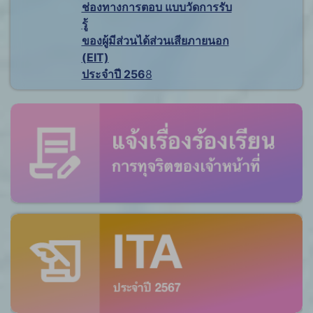
ช่องทางการตอบ แบบวัดการรับ
รู้
ของผู้มีส่วนได้ส่วนเสียภายนอก
(EIT)
ประจำปี 256
8