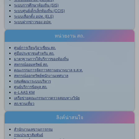
ระบบการศึกษาท้องถิ่น (SIS)
ระบบศูนย์เด็กเล็กท้องถิ่น (CCIS)
ระบบเลือกตั้ง อปท. (ELE)
ระบบฝากข่าวของ อปท.
หน่วยงาน สถ.
ศูนย์การเรียนรู้อาเซียน สถ.
คู่มือประชาชนสำหรับ สถ.
มาตรฐานการให้บริการของท้องถิ่น
สหกรณ์ออมทรัพย์ สถ.
คณะกรรมการจัดการสถานธนานุบาล จ.ส.ท.
สหกรณ์ออกทรัพย์พนักงานเทศบาล
กลุ่มพัฒนาระบบบริหาร
ศูนย์บริการข้อมูล สถ.
e-LAAS KM
เครือข่ายคณะกรรมการตรวจสอบทางวินัย
สถ.ชวนเที่ยว
ลิงค์น่าสนใจ
สำนักงานเลขานุการกรม
กรมประชาสัมพันธ์