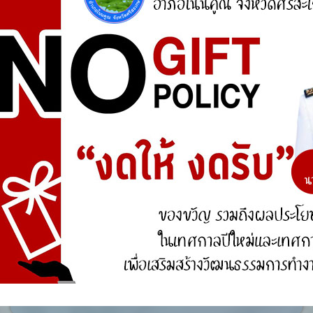
องค์ความรู้อื่นๆ ที่เกี่ยวข้องกับการพัฒนาองค์กร
สำรวจความพึงพอใจ
ประชาชนในเขตพื้นที่ตำบลหนองกุง มีความพึงพอใจ
ของต่อการดำเนินงานตามโครงการก่อสร้าง ประเภท
ใดมากที่สุด ?
ถนนคอนกรีตเสริมเล็กภายในหมู่บ้าน
ถนนลาดยางแอสฟัลท์ติกคอนกรีตระหว่างหมู่บ้านและ
ตำบล
ระบบประปาหมู่บ้านแบบบาดาลขนาดเล็ก
Vote