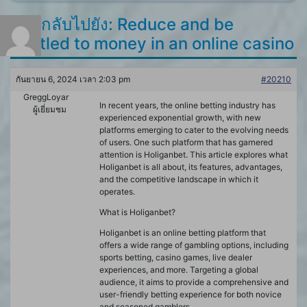
ตอบกลับไปยัง: Reduce and be
entitled to money in an online casino
กันยายน 6, 2024 เวลา 2:03 pm
#20210
GreggLoyar
In recent years, the online betting industry has
ผู้เยี่ยมชม
experienced exponential growth, with new
platforms emerging to cater to the evolving needs
of users. One such platform that has garnered
attention is Holiganbet. This article explores what
Holiganbet is all about, its features, advantages,
and the competitive landscape in which it
operates.
What is Holiganbet?
Holiganbet is an online betting platform that
offers a wide range of gambling options, including
sports betting, casino games, live dealer
experiences, and more. Targeting a global
audience, it aims to provide a comprehensive and
user-friendly betting experience for both novice
and seasoned gamblers