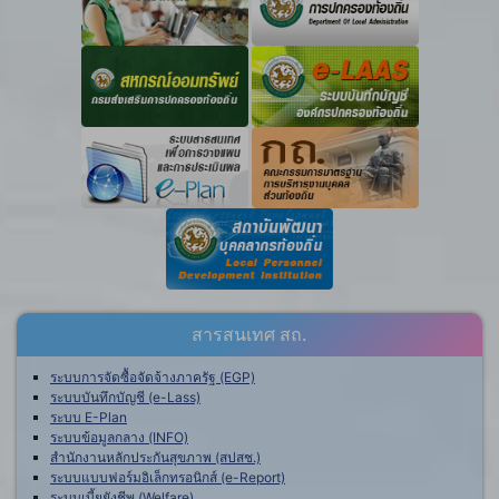
สารสนเทศ สถ.
ระบบการจัดซื้อจัดจ้างภาครัฐ (EGP)
ระบบบันทึกบัญชี (e-Lass)
ระบบ E-Plan
ระบบข้อมูลกลาง (INFO)
สำนักงานหลักประกันสุขภาพ (สปสช.)
ระบบแบบฟอร์มอิเล็กทรอนิกส์ (e-Report)
ระบบเบี้ยยังชีพ (Welfare)