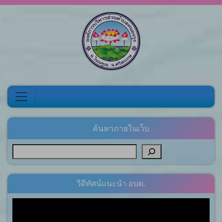
Skip to content
ค้นหาภายในเว็บ
วีดีทัศน์แนะนำ อบต.