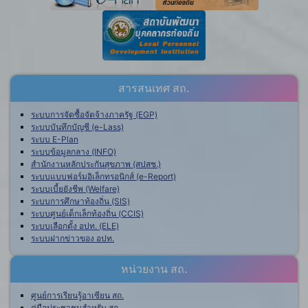
สารสนเทศ สถ.
ระบบการจัดซื้อจัดจ้างภาครัฐ (EGP)
ระบบบันทึกบัญชี (e-Lass)
ระบบ E-Plan
ระบบข้อมูลกลาง (INFO)
สำนักงานหลักประกันสุขภาพ (สปสช.)
ระบบแบบฟอร์มอิเล็กทรอนิกส์ (e-Report)
ระบบเบี้ยยังชีพ (Welfare)
ระบบการศึกษาท้องถิ่น (SIS)
ระบบศูนย์เด็กเล็กท้องถิ่น (CCIS)
ระบบเลือกตั้ง อปท. (ELE)
ระบบฝากข่าวของ อปท.
หน่วยงาน สถ.
ศูนย์การเรียนรู้อาเซียน สถ.
คู่มือประชาชนสำหรับ สถ.