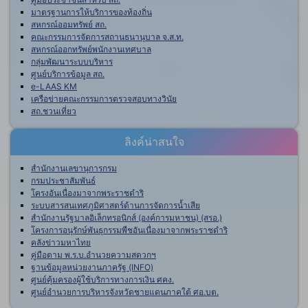
มาตรฐานการให้บริการของท้องถิ่น
สหกรณ์ออมทรัพย์ สถ.
คณะกรรมการจัดการสถานธนานุบาล จ.ส.ท.
สหกรณ์ออกทรัพย์พนักงานเทศบาล
กลุ่มพัฒนาระบบบริหาร
ศูนย์บริการข้อมูล สถ.
e-LAAS KM
เครือข่ายคณะกรรมการตรวจสอบทางวินัย
สถ.ชวนเที่ยว
ลิงค์น่าสนใจ
สำนักงานเลขานุการกรม
กรมประชาสัมพันธ์
โครงอันเนื่องมาจากพระราชดำริ
ระบบสารสนเทศภูมิศาสตร์ด้านการจัดการน้ำเสีย
สำนักงานรัฐบาลอิเล็กทรอนิกส์ (องค์การมหาชน) (สรอ.)
โครงการอนุรักษ์พันธุกรรมพืชอันเนื่องมาจากพระราชดำริ
คลังข่าวมหาไทย
คู่มือตาม พ.ร.บ.อำนวยความสดวกฯ
ฐานข้อมูลหน่วยงานภาครัฐ (INFO)
ศูนย์คุ้มครองผู้ใช้บริการทางการเงิน ศคง.
ศูนย์อำนวยการบริหารจังหวัดชายแดนภาคใต้ ศอ.บต.