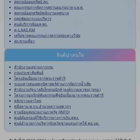
สหกรณ์ออมทรัพย์ สถ.
คณะกรรมการจัดการสถานธนานุบาล จ.ส.ท.
สหกรณ์ออกทรัพย์พนักงานเทศบาล
กลุ่มพัฒนาระบบบริหาร
ศูนย์บริการข้อมูล สถ.
e-LAAS KM
เครือข่ายคณะกรรมการตรวจสอบทางวินัย
สถ.ชวนเที่ยว
ลิงค์น่าสนใจ
สำนักงานเลขานุการกรม
กรมประชาสัมพันธ์
โครงอันเนื่องมาจากพระราชดำริ
ระบบสารสนเทศภูมิศาสตร์ด้านการจัดการน้ำเสีย
สำนักงานรัฐบาลอิเล็กทรอนิกส์ (องค์การมหาชน) (สรอ.)
โครงการอนุรักษ์พันธุกรรมพืชอันเนื่องมาจากพระราชดำริ
คลังข่าวมหาไทย
คู่มือตาม พ.ร.บ.อำนวยความสดวกฯ
ฐานข้อมูลหน่วยงานภาครัฐ (INFO)
ศูนย์คุ้มครองผู้ใช้บริการทางการเงิน ศคง.
ศูนย์อำนวยการบริหารจังหวัดชายแดนภาคใต้ ศอ.บต.