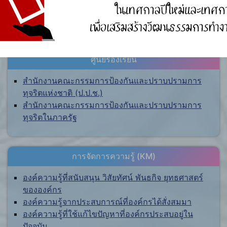
ศูนย์ร้องเรียน
สำนักงานคณะกรรมการป้องกันและปราบปรามการ
ทุจริตแห่งชาติ (ป.ป.ช.)
สำนักงานคณะกรรมการป้องกันและปราบปรามการ
ทุจริตในภาครัฐ
การจัดการความรู้ (KM)
องค์ความรู้ที่สนับสนุน วิสัยทัศน์ พันธกิจ ยุทธศาสตร์
ขององค์กร
องค์ความรู้จากประสบการณ์ที่องค์กรได้สั่งสมมา
องค์ความรู้ที่ใช้แก้ไขปัญหาที่องค์กรประสบอยู่ใน
ปัจจุบัน