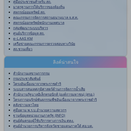
คู่มือประชาชนสำหรับ สถ.
มาตรฐานการให้บริการของท้องถิ่น
สหกรณ์ออมทรัพย์ สถ.
คณะกรรมการจัดการสถานธนานุบาล จ.ส.ท.
สหกรณ์ออกทรัพย์พนักงานเทศบาล
กลุ่มพัฒนาระบบบริหาร
ศูนย์บริการข้อมูล สถ.
e-LAAS KM
เครือข่ายคณะกรรมการตรวจสอบทางวินัย
สถ.ชวนเที่ยว
ลิงค์น่าสนใจ
สำนักงานเลขานุการกรม
กรมประชาสัมพันธ์
โครงอันเนื่องมาจากพระราชดำริ
ระบบสารสนเทศภูมิศาสตร์ด้านการจัดการน้ำเสีย
สำนักงานรัฐบาลอิเล็กทรอนิกส์ (องค์การมหาชน) (สรอ.)
โครงการอนุรักษ์พันธุกรรมพืชอันเนื่องมาจากพระราชดำริ
คลังข่าวมหาไทย
คู่มือตาม พ.ร.บ.อำนวยความสดวกฯ
ฐานข้อมูลหน่วยงานภาครัฐ (INFO)
ศูนย์คุ้มครองผู้ใช้บริการทางการเงิน ศคง.
ศูนย์อำนวยการบริหารจังหวัดชายแดนภาคใต้ ศอ.บต.