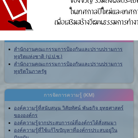
ศูนย์ร้องเรียน
สำนักงานคณะกรรมการป้องกันและปราบปรามการ
ทุจริตแห่งชาติ (ป.ป.ช.)
สำนักงานคณะกรรมการป้องกันและปราบปรามการ
ทุจริตในภาครัฐ
การจัดการความรู้ (KM)
องค์ความรู้ที่สนับสนุน วิสัยทัศน์ พันธกิจ ยุทธศาสตร์
ขององค์กร
องค์ความรู้จากประสบการณ์ที่องค์กรได้สั่งสมมา
องค์ความรู้ที่ใช้แก้ไขปัญหาที่องค์กรประสบอยู่ใน
ปัจจุบัน