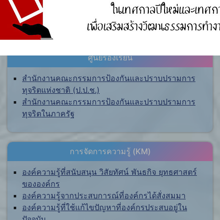
ศูนย์ร้องเรียน
สำนักงานคณะกรรมการป้องกันและปราบปรามการ
ทุจริตแห่งชาติ (ป.ป.ช.)
สำนักงานคณะกรรมการป้องกันและปราบปรามการ
ทุจริตในภาครัฐ
การจัดการความรู้ (KM)
องค์ความรู้ที่สนับสนุน วิสัยทัศน์ พันธกิจ ยุทธศาสตร์
ขององค์กร
องค์ความรู้จากประสบการณ์ที่องค์กรได้สั่งสมมา
องค์ความรู้ที่ใช้แก้ไขปัญหาที่องค์กรประสบอยู่ใน
ปัจจุบัน