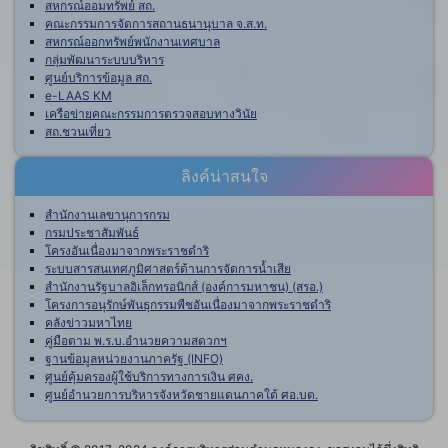
สหกรณ์ออมทรัพย์ สถ.
คณะกรรมการจัดการสถานธนานุบาล จ.ส.ท.
สหกรณ์ออกทรัพย์พนักงานเทศบาล
กลุ่มพัฒนาระบบบริหาร
ศูนย์บริการข้อมูล สถ.
e-LAAS KM
เครือข่ายคณะกรรมการตรวจสอบทางวินัย
สถ.ชวนเที่ยว
ลิงค์น่าสนใจ
สำนักงานเลขานุการกรม
กรมประชาสัมพันธ์
โครงอันเนื่องมาจากพระราชดำริ
ระบบสารสนเทศภูมิศาสตร์ด้านการจัดการน้ำเสีย
สำนักงานรัฐบาลอิเล็กทรอนิกส์ (องค์การมหาชน) (สรอ.)
โครงการอนุรักษ์พันธุกรรมพืชอันเนื่องมาจากพระราชดำริ
คลังข่าวมหาไทย
คู่มือตาม พ.ร.บ.อำนวยความสดวกฯ
ฐานข้อมูลหน่วยงานภาครัฐ (INFO)
ศูนย์คุ้มครองผู้ใช้บริการทางการเงิน ศคง.
ศูนย์อำนวยการบริหารจังหวัดชายแดนภาคใต้ ศอ.บต.