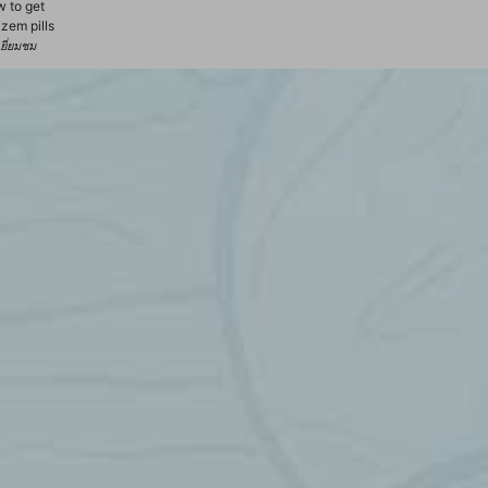
 to get
izem pills
้เยี่ยมชม