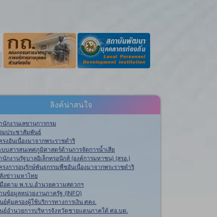
ลิงค์น่าสนใจ
ำนักงานเลขานุการกรม
รมประชาสัมพันธ์
ครงอันเนื่องมาจากพระราชดำริ
ะบบสารสนเทศภูมิศาสตร์ด้านการจัดการน้ำเสีย
ำนักงานรัฐบาลอิเล็กทรอนิกส์ (องค์การมหาชน) (สรอ.)
ครงการอนุรักษ์พันธุกรรมพืชอันเนื่องมาจากพระราชดำริ
ลังข่าวมหาไทย
ู่มือตาม พ.ร.บ.อำนวยความสดวกฯ
านข้อมูลหน่วยงานภาครัฐ (INFO)
ูนย์คุ้มครองผู้ใช้บริการทางการเงิน ศคง.
ูนย์อำนวยการบริหารจังหวัดชายแดนภาคใต้ ศอ.บต.