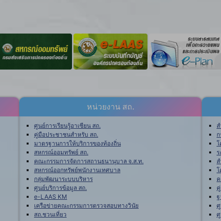
หน่วยงาน สถ.
ศูนย์การเรียนรู้อาเซียน สถ.
ส
คู่มือประชาชนสำหรับ สถ.
ก
มาตรฐานการให้บริการของท้องถิ่น
โ
สหกรณ์ออมทรัพย์ สถ.
ร
คณะกรรมการจัดการสถานธนานุบาล จ.ส.ท.
ส
สหกรณ์ออกทรัพย์พนักงานเทศบาล
โ
กลุ่มพัฒนาระบบบริหาร
ค
ศูนย์บริการข้อมูล สถ.
ค
e-LAAS KM
ฐ
เครือข่ายคณะกรรมการตรวจสอบทางวินัย
ศ
สถ.ชวนเที่ยว
ศ