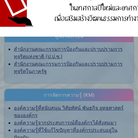
ศูนย์ร้องเรียน
สำนักงานคณะกรรมการป้องกันและปราบปรามการ
ทุจริตแห่งชาติ (ป.ป.ช.)
สำนักงานคณะกรรมการป้องกันและปราบปรามการ
ทุจริตในภาครัฐ
การจัดการความรู้ (KM)
องค์ความรู้ที่สนับสนุน วิสัยทัศน์ พันธกิจ ยุทธศาสตร์
ขององค์กร
องค์ความรู้จากประสบการณ์ที่องค์กรได้สั่งสมมา
องค์ความรู้ที่ใช้แก้ไขปัญหาที่องค์กรประสบอยู่ใน
ปัจจุบัน