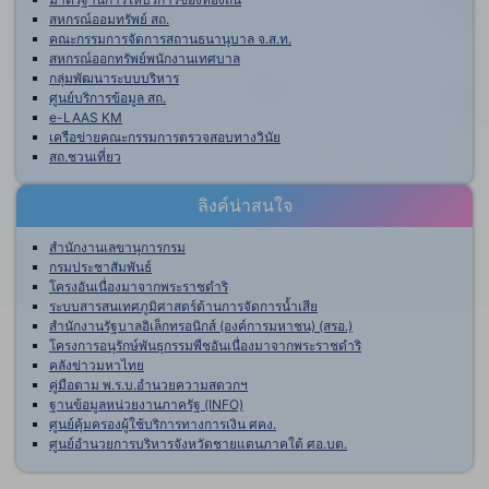
สหกรณ์ออมทรัพย์ สถ.
คณะกรรมการจัดการสถานธนานุบาล จ.ส.ท.
สหกรณ์ออกทรัพย์พนักงานเทศบาล
กลุ่มพัฒนาระบบบริหาร
ศูนย์บริการข้อมูล สถ.
e-LAAS KM
เครือข่ายคณะกรรมการตรวจสอบทางวินัย
สถ.ชวนเที่ยว
ลิงค์น่าสนใจ
สำนักงานเลขานุการกรม
กรมประชาสัมพันธ์
โครงอันเนื่องมาจากพระราชดำริ
ระบบสารสนเทศภูมิศาสตร์ด้านการจัดการน้ำเสีย
สำนักงานรัฐบาลอิเล็กทรอนิกส์ (องค์การมหาชน) (สรอ.)
โครงการอนุรักษ์พันธุกรรมพืชอันเนื่องมาจากพระราชดำริ
คลังข่าวมหาไทย
คู่มือตาม พ.ร.บ.อำนวยความสดวกฯ
ฐานข้อมูลหน่วยงานภาครัฐ (INFO)
ศูนย์คุ้มครองผู้ใช้บริการทางการเงิน ศคง.
ศูนย์อำนวยการบริหารจังหวัดชายแดนภาคใต้ ศอ.บต.