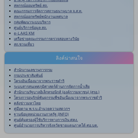
สหกรณ์ออมทรัพย์ สถ.
คณะกรรมการจัดการสถานธนานุบาล จ.ส.ท.
สหกรณ์ออกทรัพย์พนักงานเทศบาล
กลุ่มพัฒนาระบบบริหาร
ศูนย์บริการข้อมูล สถ.
e-LAAS KM
เครือข่ายคณะกรรมการตรวจสอบทางวินัย
สถ.ชวนเที่ยว
ลิงค์น่าสนใจ
สำนักงานเลขานุการกรม
กรมประชาสัมพันธ์
โครงอันเนื่องมาจากพระราชดำริ
ระบบสารสนเทศภูมิศาสตร์ด้านการจัดการน้ำเสีย
สำนักงานรัฐบาลอิเล็กทรอนิกส์ (องค์การมหาชน) (สรอ.)
โครงการอนุรักษ์พันธุกรรมพืชอันเนื่องมาจากพระราชดำริ
คลังข่าวมหาไทย
คู่มือตาม พ.ร.บ.อำนวยความสดวกฯ
ฐานข้อมูลหน่วยงานภาครัฐ (INFO)
ศูนย์คุ้มครองผู้ใช้บริการทางการเงิน ศคง.
ศูนย์อำนวยการบริหารจังหวัดชายแดนภาคใต้ ศอ.บต.