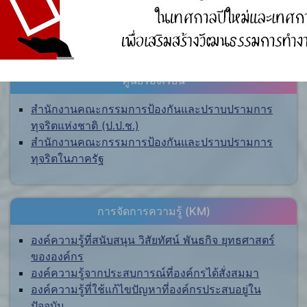
ศูนย์ร้องเรียน
สำนักงานคณะกรรมการป้องกันและปราบปรามการ
ทุจริตแห่งชาติ (ป.ป.ช.)
สำนักงานคณะกรรมการป้องกันและปราบปรามการ
ทุจริตในภาครัฐ
การจัดการความรู้ (KM)
องค์ความรู้ที่สนับสนุน วิสัยทัศน์ พันธกิจ ยุทธศาสตร์
ขององค์กร
องค์ความรู้จากประสบการณ์ที่องค์กรได้สั่งสมมา
องค์ความรู้ที่ใช้แก้ไขปัญหาที่องค์กรประสบอยู่ใน
ปัจจุบัน