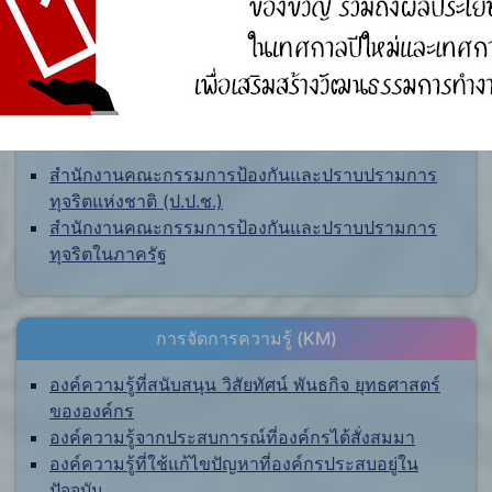
ศูนย์ร้องเรียน
สำนักงานคณะกรรมการป้องกันและปราบปรามการ
ทุจริตแห่งชาติ (ป.ป.ช.)
สำนักงานคณะกรรมการป้องกันและปราบปรามการ
ทุจริตในภาครัฐ
การจัดการความรู้ (KM)
องค์ความรู้ที่สนับสนุน วิสัยทัศน์ พันธกิจ ยุทธศาสตร์
ขององค์กร
องค์ความรู้จากประสบการณ์ที่องค์กรได้สั่งสมมา
องค์ความรู้ที่ใช้แก้ไขปัญหาที่องค์กรประสบอยู่ใน
ปัจจุบัน