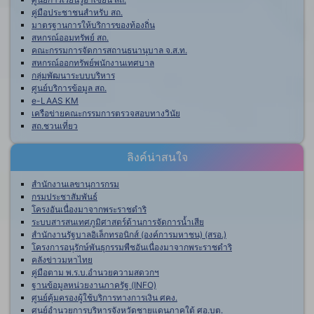
คู่มือประชาชนสำหรับ สถ.
มาตรฐานการให้บริการของท้องถิ่น
สหกรณ์ออมทรัพย์ สถ.
คณะกรรมการจัดการสถานธนานุบาล จ.ส.ท.
สหกรณ์ออกทรัพย์พนักงานเทศบาล
กลุ่มพัฒนาระบบบริหาร
ศูนย์บริการข้อมูล สถ.
e-LAAS KM
เครือข่ายคณะกรรมการตรวจสอบทางวินัย
สถ.ชวนเที่ยว
ลิงค์น่าสนใจ
สำนักงานเลขานุการกรม
กรมประชาสัมพันธ์
โครงอันเนื่องมาจากพระราชดำริ
ระบบสารสนเทศภูมิศาสตร์ด้านการจัดการน้ำเสีย
สำนักงานรัฐบาลอิเล็กทรอนิกส์ (องค์การมหาชน) (สรอ.)
โครงการอนุรักษ์พันธุกรรมพืชอันเนื่องมาจากพระราชดำริ
คลังข่าวมหาไทย
คู่มือตาม พ.ร.บ.อำนวยความสดวกฯ
ฐานข้อมูลหน่วยงานภาครัฐ (INFO)
ศูนย์คุ้มครองผู้ใช้บริการทางการเงิน ศคง.
ศูนย์อำนวยการบริหารจังหวัดชายแดนภาคใต้ ศอ.บต.