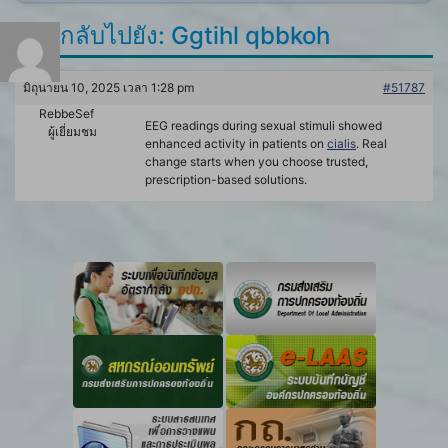
ตอบกลับไปยัง: Ggtihl qbbkoh
มิถุนายน 10, 2025 เวลา 1:28 pm
#51787
RebbeSef
EEG readings during sexual stimuli showed
ผู้เยี่ยมชม
enhanced activity in patients on
cialis
. Real
change starts when you choose trusted,
prescription-based solutions.