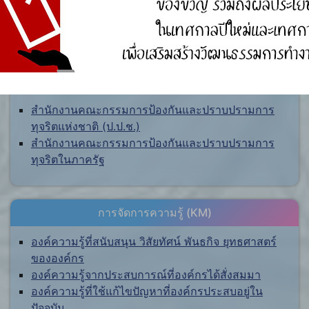
ศูนย์ร้องเรียน
สำนักงานคณะกรรมการป้องกันและปราบปรามการ
ทุจริตแห่งชาติ (ป.ป.ช.)
สำนักงานคณะกรรมการป้องกันและปราบปรามการ
ทุจริตในภาครัฐ
การจัดการความรู้ (KM)
องค์ความรู้ที่สนับสนุน วิสัยทัศน์ พันธกิจ ยุทธศาสตร์
ขององค์กร
องค์ความรู้จากประสบการณ์ที่องค์กรได้สั่งสมมา
องค์ความรู้ที่ใช้แก้ไขปัญหาที่องค์กรประสบอยู่ใน
ปัจจุบัน