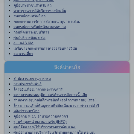
คู่มือประชาชนสำหรับ สถ.
มาตรฐานการให้บริการของท้องถิ่น
สหกรณ์ออมทรัพย์ สถ.
คณะกรรมการจัดการสถานธนานุบาล จ.ส.ท.
สหกรณ์ออกทรัพย์พนักงานเทศบาล
กลุ่มพัฒนาระบบบริหาร
ศูนย์บริการข้อมูล สถ.
e-LAAS KM
เครือข่ายคณะกรรมการตรวจสอบทางวินัย
สถ.ชวนเที่ยว
ลิงค์น่าสนใจ
สำนักงานเลขานุการกรม
กรมประชาสัมพันธ์
โครงอันเนื่องมาจากพระราชดำริ
ระบบสารสนเทศภูมิศาสตร์ด้านการจัดการน้ำเสีย
สำนักงานรัฐบาลอิเล็กทรอนิกส์ (องค์การมหาชน) (สรอ.)
โครงการอนุรักษ์พันธุกรรมพืชอันเนื่องมาจากพระราชดำริ
คลังข่าวมหาไทย
คู่มือตาม พ.ร.บ.อำนวยความสดวกฯ
ฐานข้อมูลหน่วยงานภาครัฐ (INFO)
ศูนย์คุ้มครองผู้ใช้บริการทางการเงิน ศคง.
ศูนย์อำนวยการบริหารจังหวัดชายแดนภาคใต้ ศอ.บต.