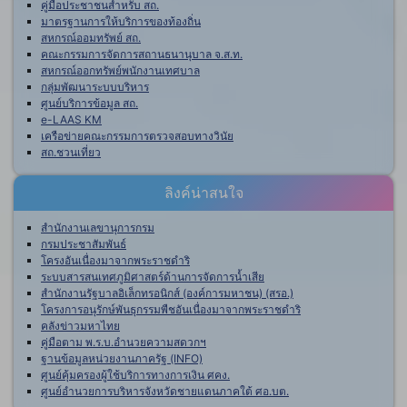
คู่มือประชาชนสำหรับ สถ.
มาตรฐานการให้บริการของท้องถิ่น
สหกรณ์ออมทรัพย์ สถ.
คณะกรรมการจัดการสถานธนานุบาล จ.ส.ท.
สหกรณ์ออกทรัพย์พนักงานเทศบาล
กลุ่มพัฒนาระบบบริหาร
ศูนย์บริการข้อมูล สถ.
e-LAAS KM
เครือข่ายคณะกรรมการตรวจสอบทางวินัย
สถ.ชวนเที่ยว
ลิงค์น่าสนใจ
สำนักงานเลขานุการกรม
กรมประชาสัมพันธ์
โครงอันเนื่องมาจากพระราชดำริ
ระบบสารสนเทศภูมิศาสตร์ด้านการจัดการน้ำเสีย
สำนักงานรัฐบาลอิเล็กทรอนิกส์ (องค์การมหาชน) (สรอ.)
โครงการอนุรักษ์พันธุกรรมพืชอันเนื่องมาจากพระราชดำริ
คลังข่าวมหาไทย
คู่มือตาม พ.ร.บ.อำนวยความสดวกฯ
ฐานข้อมูลหน่วยงานภาครัฐ (INFO)
ศูนย์คุ้มครองผู้ใช้บริการทางการเงิน ศคง.
ศูนย์อำนวยการบริหารจังหวัดชายแดนภาคใต้ ศอ.บต.