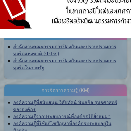
ศูนย์ร้องเรียน
สำนักงานคณะกรรมการป้องกันและปราบปรามการ
ทุจริตแห่งชาติ (ป.ป.ช.)
สำนักงานคณะกรรมการป้องกันและปราบปรามการ
ทุจริตในภาครัฐ
การจัดการความรู้ (KM)
องค์ความรู้ที่สนับสนุน วิสัยทัศน์ พันธกิจ ยุทธศาสตร์
ขององค์กร
องค์ความรู้จากประสบการณ์ที่องค์กรได้สั่งสมมา
องค์ความรู้ที่ใช้แก้ไขปัญหาที่องค์กรประสบอยู่ใน
ปัจจุบัน