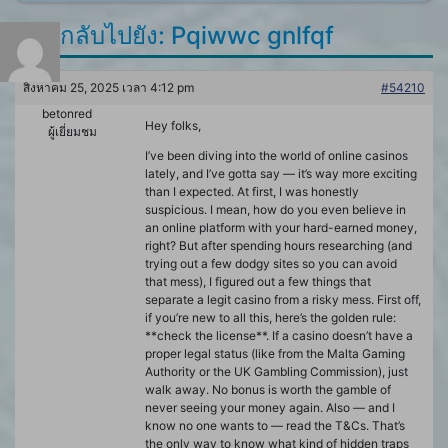
ตอบกลับไปยัง: Pqiwwc gnlfqf
สิงหาคม 25, 2025 เวลา 4:12 pm
#54210
betonred
Hey folks,
ผู้เยี่ยมชม
I’ve been diving into the world of online casinos
lately, and I’ve gotta say — it’s way more exciting
than I expected. At first, I was honestly
suspicious. I mean, how do you even believe in
an online platform with your hard-earned money,
right? But after spending hours researching (and
trying out a few dodgy sites so you can avoid
that mess), I figured out a few things that
separate a legit casino from a risky mess. First off,
if you’re new to all this, here’s the golden rule:
**check the license**. If a casino doesn’t have a
proper legal status (like from the Malta Gaming
Authority or the UK Gambling Commission), just
walk away. No bonus is worth the gamble of
never seeing your money again. Also — and I
know no one wants to — read the T&Cs. That’s
the only way to know what kind of hidden traps