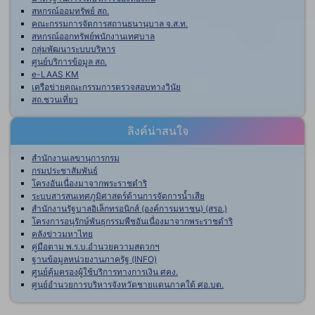
สหกรณ์ออมทรัพย์ สถ.
คณะกรรมการจัดการสถานธนานุบาล จ.ส.ท.
สหกรณ์ออกทรัพย์พนักงานเทศบาล
กลุ่มพัฒนาระบบบริหาร
ศูนย์บริการข้อมูล สถ.
e-LAAS KM
เครือข่ายคณะกรรมการตรวจสอบทางวินัย
สถ.ชวนเที่ยว
ลิงค์น่าสนใจ
สำนักงานเลขานุการกรม
กรมประชาสัมพันธ์
โครงอันเนื่องมาจากพระราชดำริ
ระบบสารสนเทศภูมิศาสตร์ด้านการจัดการน้ำเสีย
สำนักงานรัฐบาลอิเล็กทรอนิกส์ (องค์การมหาชน) (สรอ.)
โครงการอนุรักษ์พันธุกรรมพืชอันเนื่องมาจากพระราชดำริ
คลังข่าวมหาไทย
คู่มือตาม พ.ร.บ.อำนวยความสดวกฯ
ฐานข้อมูลหน่วยงานภาครัฐ (INFO)
ศูนย์คุ้มครองผู้ใช้บริการทางการเงิน ศคง.
ศูนย์อำนวยการบริหารจังหวัดชายแดนภาคใต้ ศอ.บต.