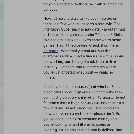
they’ve slapped onto those so-called “amazing”
bonuses.
Now, let me share a site I’ve been hooked on
these last few weeks. It’s been a total win. The
interface? Super easy to navigate. Payouts? Fast
as hell. And the game selection? *Insane*. Slots,
live dealers, blackjack, even some weird niche
games I hadn’t tried before. Check it out here:
betonred
. What really stood out was the
customer service. I had a tiny issue with a bonus
not working, and they got back to me in like
instantly. Compare that to other sites where
you’re just ghosted by support — yeah, no
thanks.
Also, if you’re into bonuses (and who isn’t?), this
place offers some legit ones. But here’s the trick:
don’t just grab every shiny offer. It’s smarter to get
fair terms than a huge bonus you’ll never be able
to withdraw. I’m not saying you should go and
blow your whole paycheck — please don’t. But if
you’ve got a little extra spending money and
you’re looking for a chill way to spend an
evening, online casinos can totally deliver. Just