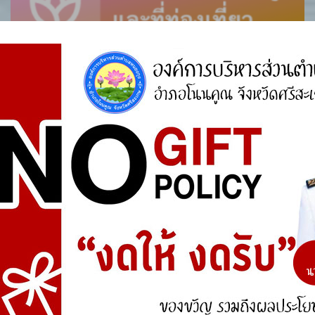
ศูนย์ร้องเรียน
สำนักงานคณะกรรมการป้องกันและปราบปรามการ
ทุจริตแห่งชาติ (ป.ป.ช.)
สำนักงานคณะกรรมการป้องกันและปราบปรามการ
ทุจริตในภาครัฐ
การจัดการความรู้ (KM)
องค์ความรู้ที่สนับสนุน วิสัยทัศน์ พันธกิจ ยุทธศาสตร์
ขององค์กร
องค์ความรู้จากประสบการณ์ที่องค์กรได้สั่งสมมา
องค์ความรู้ที่ใช้แก้ไขปัญหาที่องค์กรประสบอยู่ใน
ปัจจุบัน