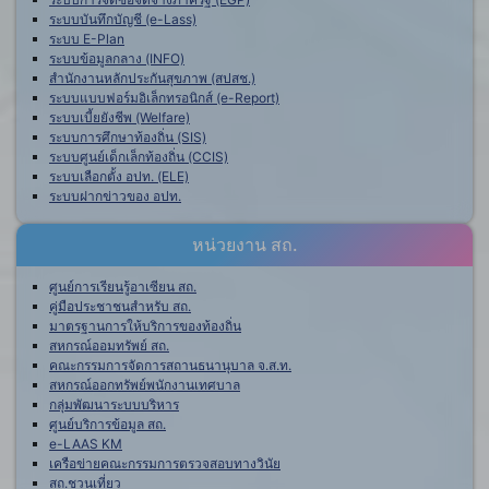
ระบบบันทึกบัญชี (e-Lass)
ระบบ E-Plan
ระบบข้อมูลกลาง (INFO)
สำนักงานหลักประกันสุขภาพ (สปสช.)
ระบบแบบฟอร์มอิเล็กทรอนิกส์ (e-Report)
ระบบเบี้ยยังชีพ (Welfare)
ระบบการศึกษาท้องถิ่น (SIS)
ระบบศูนย์เด็กเล็กท้องถิ่น (CCIS)
ระบบเลือกตั้ง อปท. (ELE)
ระบบฝากข่าวของ อปท.
หน่วยงาน สถ.
ศูนย์การเรียนรู้อาเซียน สถ.
คู่มือประชาชนสำหรับ สถ.
มาตรฐานการให้บริการของท้องถิ่น
สหกรณ์ออมทรัพย์ สถ.
คณะกรรมการจัดการสถานธนานุบาล จ.ส.ท.
สหกรณ์ออกทรัพย์พนักงานเทศบาล
กลุ่มพัฒนาระบบบริหาร
ศูนย์บริการข้อมูล สถ.
e-LAAS KM
เครือข่ายคณะกรรมการตรวจสอบทางวินัย
สถ.ชวนเที่ยว