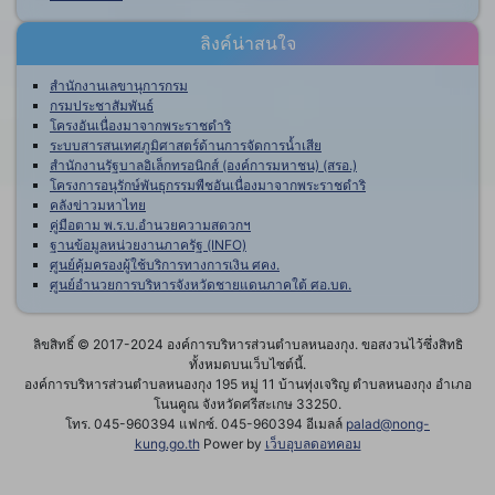
ลิงค์น่าสนใจ
สำนักงานเลขานุการกรม
กรมประชาสัมพันธ์
โครงอันเนื่องมาจากพระราชดำริ
ระบบสารสนเทศภูมิศาสตร์ด้านการจัดการน้ำเสีย
สำนักงานรัฐบาลอิเล็กทรอนิกส์ (องค์การมหาชน) (สรอ.)
โครงการอนุรักษ์พันธุกรรมพืชอันเนื่องมาจากพระราชดำริ
คลังข่าวมหาไทย
คู่มือตาม พ.ร.บ.อำนวยความสดวกฯ
ฐานข้อมูลหน่วยงานภาครัฐ (INFO)
ศูนย์คุ้มครองผู้ใช้บริการทางการเงิน ศคง.
ศูนย์อำนวยการบริหารจังหวัดชายแดนภาคใต้ ศอ.บต.
ลิขสิทธิ์ © 2017-2024 องค์การบริหารส่วนตำบลหนองกุง. ขอสงวนไว้ซึ่งสิทธิ
ทั้งหมดบนเว็บไซต์นี้.
องค์การบริหารส่วนตำบลหนองกุง 195 หมู่ 11 บ้านทุ่งเจริญ ตำบลหนองกุง อำเภอ
โนนคูณ จังหวัดศรีสะเกษ 33250.
โทร. 045-960394 แฟกซ์. 045-960394 อีเมลล์
palad@nong-
kung.go.th
Power by
เว็บอุบลดอทคอม