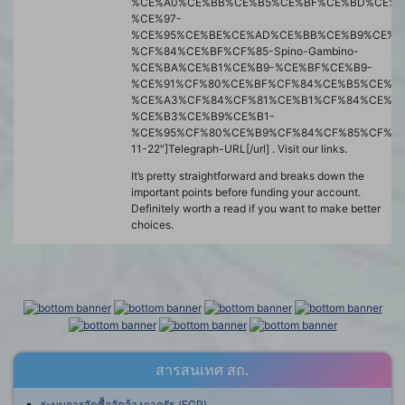
%CE%A0%CE%BB%CE%B5%CE%BF%CE%BD%CE%B
%CE%97-
%CE%95%CE%BE%CE%AD%CE%BB%CE%B9%CE%B
%CF%84%CE%BF%CF%85-Spino-Gambino-
%CE%BA%CE%B1%CE%B9-%CE%BF%CE%B9-
%CE%91%CF%80%CE%BF%CF%84%CE%B5%CE%B
%CE%A3%CF%84%CF%81%CE%B1%CF%84%CE%B
%CE%B3%CE%B9%CE%B1-
%CE%95%CF%80%CE%B9%CF%84%CF%85%CF%87
11-22″]Telegraph-URL[/url] . Visit our links.
It’s pretty straightforward and breaks down the
important points before funding your account.
Definitely worth a read if you want to make better
choices.
สารสนเทศ สถ.
ระบบการจัดซื้อจัดจ้างภาครัฐ (EGP)