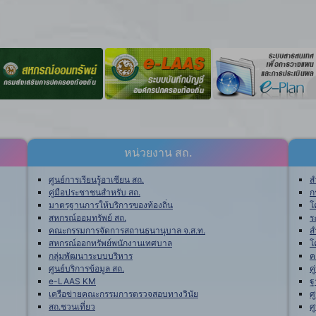
หน่วยงาน สถ.
ศูนย์การเรียนรู้อาเซียน สถ.
ส
คู่มือประชาชนสำหรับ สถ.
ก
มาตรฐานการให้บริการของท้องถิ่น
โ
สหกรณ์ออมทรัพย์ สถ.
ร
คณะกรรมการจัดการสถานธนานุบาล จ.ส.ท.
ส
สหกรณ์ออกทรัพย์พนักงานเทศบาล
โ
กลุ่มพัฒนาระบบบริหาร
ค
ศูนย์บริการข้อมูล สถ.
ค
e-LAAS KM
ฐ
เครือข่ายคณะกรรมการตรวจสอบทางวินัย
ศ
สถ.ชวนเที่ยว
ศ