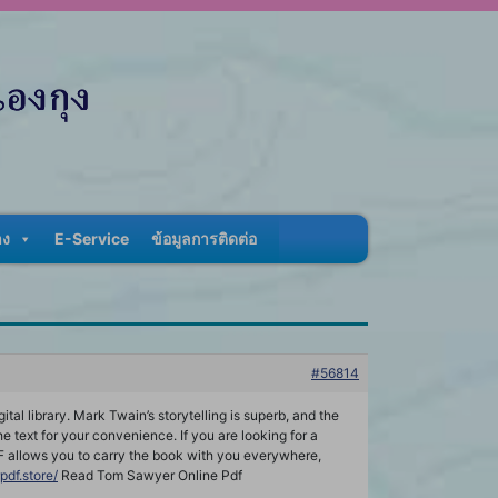
าง
E-Service
ข้อมูลการติดต่อ
#56814
al library. Mark Twain’s storytelling is superb, and the
he text for your convenience. If you are looking for a
DF allows you to carry the book with you everywhere,
pdf.store/
Read Tom Sawyer Online Pdf