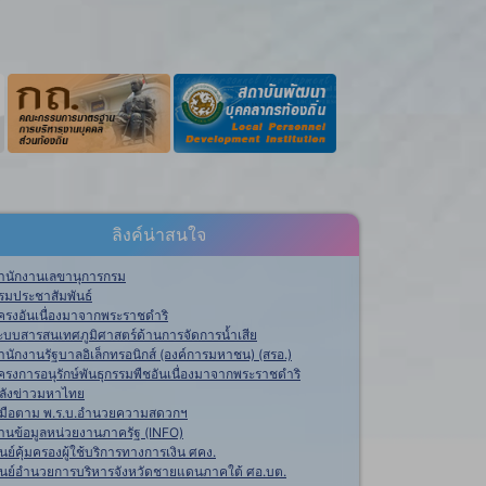
ลิงค์น่าสนใจ
ำนักงานเลขานุการกรม
รมประชาสัมพันธ์
ครงอันเนื่องมาจากพระราชดำริ
ะบบสารสนเทศภูมิศาสตร์ด้านการจัดการน้ำเสีย
ำนักงานรัฐบาลอิเล็กทรอนิกส์ (องค์การมหาชน) (สรอ.)
ครงการอนุรักษ์พันธุกรรมพืชอันเนื่องมาจากพระราชดำริ
ลังข่าวมหาไทย
ู่มือตาม พ.ร.บ.อำนวยความสดวกฯ
านข้อมูลหน่วยงานภาครัฐ (INFO)
ูนย์คุ้มครองผู้ใช้บริการทางการเงิน ศคง.
ูนย์อำนวยการบริหารจังหวัดชายแดนภาคใต้ ศอ.บต.