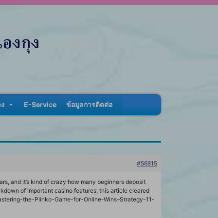
าง
E-Service
ข้อมูลการติดต่อ
#56815
ears, and it’s kind of crazy how many beginners deposit
down of important casino features, this article cleared
Mastering-the-Plinko-Game-for-Online-Wins–Strategy-11-