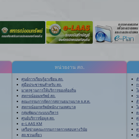
หน่วยงาน สถ.
ศูนย์การเรียนรู้อาเซียน สถ.
ส
คู่มือประชาชนสำหรับ สถ.
ก
มาตรฐานการให้บริการของท้องถิ่น
โ
สหกรณ์ออมทรัพย์ สถ.
ร
คณะกรรมการจัดการสถานธนานุบาล จ.ส.ท.
ส
สหกรณ์ออกทรัพย์พนักงานเทศบาล
โ
กลุ่มพัฒนาระบบบริหาร
ค
ศูนย์บริการข้อมูล สถ.
ค
e-LAAS KM
ฐ
เครือข่ายคณะกรรมการตรวจสอบทางวินัย
ศ
สถ.ชวนเที่ยว
ศ