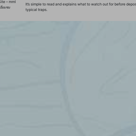
ite – mml
It’s simple to read and explains what to watch out for before deposit
้เยี่ยมชม
typical traps.