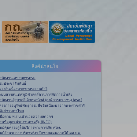
ลิงค์น่าสนใจ
ำนักงานเลขานุการกรม
รมประชาสัมพันธ์
ครงอันเนื่องมาจากพระราชดำริ
ะบบสารสนเทศภูมิศาสตร์ด้านการจัดการน้ำเสีย
ำนักงานรัฐบาลอิเล็กทรอนิกส์ (องค์การมหาชน) (สรอ.)
ครงการอนุรักษ์พันธุกรรมพืชอันเนื่องมาจากพระราชดำริ
ลังข่าวมหาไทย
ู่มือตาม พ.ร.บ.อำนวยความสดวกฯ
านข้อมูลหน่วยงานภาครัฐ (INFO)
ูนย์คุ้มครองผู้ใช้บริการทางการเงิน ศคง.
ูนย์อำนวยการบริหารจังหวัดชายแดนภาคใต้ ศอ.บต.