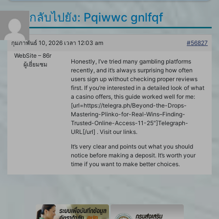
ตอบกลับไปยัง: Pqiwwc gnlfqf
กุมภาพันธ์ 10, 2026 เวลา 12:03 am
#56827
WebSite – 86r
Honestly, I’ve tried many gambling platforms
ผู้เยี่ยมชม
recently, and it’s always surprising how often
users sign up without checking proper reviews
first. If you’re interested in a detailed look of what
a casino offers, this guide worked well for me:
[url=https://telegra.ph/Beyond-the-Drops-
Mastering-Plinko-for-Real-Wins–Finding-
Trusted-Online-Access-11-25″]Telegraph-
URL[/url] . Visit our links.
It’s very clear and points out what you should
notice before making a deposit. It’s worth your
time if you want to make better choices.