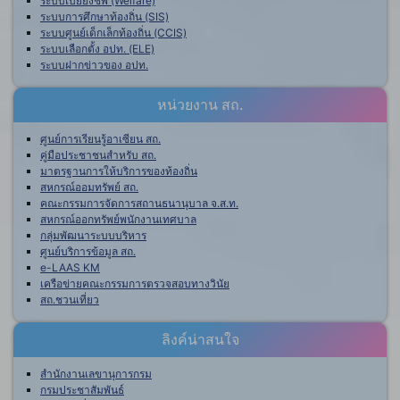
ระบบเบี้ยยังชีพ (Welfare)
ระบบการศึกษาท้องถิ่น (SIS)
ระบบศูนย์เด็กเล็กท้องถิ่น (CCIS)
ระบบเลือกตั้ง อปท. (ELE)
ระบบฝากข่าวของ อปท.
หน่วยงาน สถ.
ศูนย์การเรียนรู้อาเซียน สถ.
คู่มือประชาชนสำหรับ สถ.
มาตรฐานการให้บริการของท้องถิ่น
สหกรณ์ออมทรัพย์ สถ.
คณะกรรมการจัดการสถานธนานุบาล จ.ส.ท.
สหกรณ์ออกทรัพย์พนักงานเทศบาล
กลุ่มพัฒนาระบบบริหาร
ศูนย์บริการข้อมูล สถ.
e-LAAS KM
เครือข่ายคณะกรรมการตรวจสอบทางวินัย
สถ.ชวนเที่ยว
ลิงค์น่าสนใจ
สำนักงานเลขานุการกรม
กรมประชาสัมพันธ์