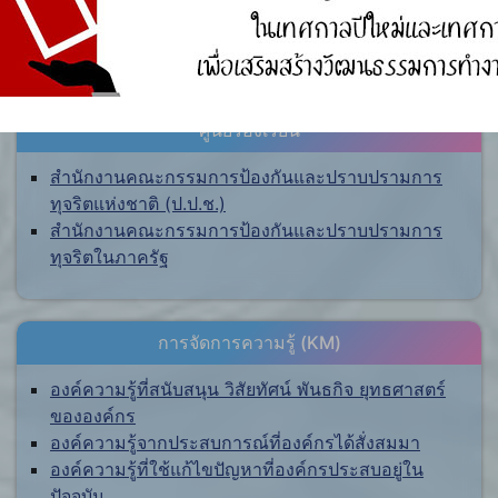
ศูนย์ร้องเรียน
สำนักงานคณะกรรมการป้องกันและปราบปรามการ
ทุจริตแห่งชาติ (ป.ป.ช.)
สำนักงานคณะกรรมการป้องกันและปราบปรามการ
ทุจริตในภาครัฐ
การจัดการความรู้ (KM)
องค์ความรู้ที่สนับสนุน วิสัยทัศน์ พันธกิจ ยุทธศาสตร์
ขององค์กร
องค์ความรู้จากประสบการณ์ที่องค์กรได้สั่งสมมา
องค์ความรู้ที่ใช้แก้ไขปัญหาที่องค์กรประสบอยู่ใน
ปัจจุบัน