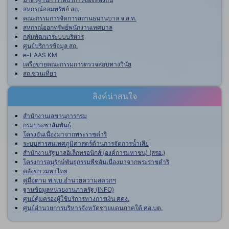
สหกรณ์ออมทรัพย์ สถ.
คณะกรรมการจัดการสถานธนานุบาล จ.ส.ท.
สหกรณ์ออกทรัพย์พนักงานเทศบาล
กลุ่มพัฒนาระบบบริหาร
ศูนย์บริการข้อมูล สถ.
e-LAAS KM
เครือข่ายคณะกรรมการตรวจสอบทางวินัย
สถ.ชวนเที่ยว
ลิงค์น่าสนใจ
สำนักงานเลขานุการกรม
กรมประชาสัมพันธ์
โครงอันเนื่องมาจากพระราชดำริ
ระบบสารสนเทศภูมิศาสตร์ด้านการจัดการน้ำเสีย
สำนักงานรัฐบาลอิเล็กทรอนิกส์ (องค์การมหาชน) (สรอ.)
โครงการอนุรักษ์พันธุกรรมพืชอันเนื่องมาจากพระราชดำริ
คลังข่าวมหาไทย
คู่มือตาม พ.ร.บ.อำนวยความสดวกฯ
ฐานข้อมูลหน่วยงานภาครัฐ (INFO)
ศูนย์คุ้มครองผู้ใช้บริการทางการเงิน ศคง.
ศูนย์อำนวยการบริหารจังหวัดชายแดนภาคใต้ ศอ.บต.