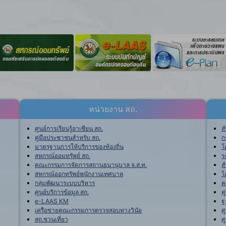
หน่วยงาน สถ.
ศูนย์การเรียนรู้อาเซียน สถ.
ส
คู่มือประชาชนสำหรับ สถ.
ก
มาตรฐานการให้บริการของท้องถิ่น
โ
สหกรณ์ออมทรัพย์ สถ.
ร
คณะกรรมการจัดการสถานธนานุบาล จ.ส.ท.
ส
สหกรณ์ออกทรัพย์พนักงานเทศบาล
โ
กลุ่มพัฒนาระบบบริหาร
ค
ศูนย์บริการข้อมูล สถ.
ค
e-LAAS KM
ฐ
เครือข่ายคณะกรรมการตรวจสอบทางวินัย
ศ
สถ.ชวนเที่ยว
ศ