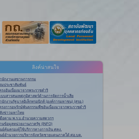
ลิงค์น่าสนใจ
ำนักงานเลขานุการกรม
รมประชาสัมพันธ์
ครงอันเนื่องมาจากพระราชดำริ
ะบบสารสนเทศภูมิศาสตร์ด้านการจัดการน้ำเสีย
ำนักงานรัฐบาลอิเล็กทรอนิกส์ (องค์การมหาชน) (สรอ.)
ครงการอนุรักษ์พันธุกรรมพืชอันเนื่องมาจากพระราชดำริ
ลังข่าวมหาไทย
ู่มือตาม พ.ร.บ.อำนวยความสดวกฯ
านข้อมูลหน่วยงานภาครัฐ (INFO)
ูนย์คุ้มครองผู้ใช้บริการทางการเงิน ศคง.
ูนย์อำนวยการบริหารจังหวัดชายแดนภาคใต้ ศอ.บต.