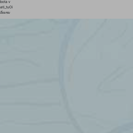
bota v
ati_tuOi
้เยี่ยมชม