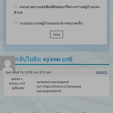
ถนนลาดยางแอสฟัลท์ติกคอนกรีตระหว่างหมู่บ้านและ
ตำบล
ระบบประปาหมู่บ้านแบบบาดาลขนาดเล็ก
Vote
ตอบกลับไปยัง: кухни спб
กุมภาพันธ์ 16, 2026 เวลา 6:10 pm
#56906
rabota v
заправка картриджей
almati_vvOi
[url=https://sitsen.kz/]заправка
ผู้เยี่ยมชม
картриджей[/url] .