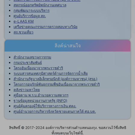
สหกรณ์ออกทรัพย์พนักงานเทศบาล
กลุ่มพัฒนาระบบบริหาร
ศูนย์บริการข้อมูล สถ.
e-LAAS KM
เครือข่ายคณะกรรมการตรวจสอบทางวินัย
สถ.ชวนเที่ยว
ลิงค์น่าสนใจ
สำนักงานเลขานุการกรม
กรมประชาสัมพันธ์
โครงอันเนื่องมาจากพระราชดำริ
ระบบสารสนเทศภูมิศาสตร์ด้านการจัดการน้ำเสีย
สำนักงานรัฐบาลอิเล็กทรอนิกส์ (องค์การมหาชน) (สรอ.)
โครงการอนุรักษ์พันธุกรรมพืชอันเนื่องมาจากพระราชดำริ
คลังข่าวมหาไทย
คู่มือตาม พ.ร.บ.อำนวยความสดวกฯ
ฐานข้อมูลหน่วยงานภาครัฐ (INFO)
ศูนย์คุ้มครองผู้ใช้บริการทางการเงิน ศคง.
ศูนย์อำนวยการบริหารจังหวัดชายแดนภาคใต้ ศอ.บต.
ลิขสิทธิ์ © 2017-2024 องค์การบริหารส่วนตำบลหนองกุง. ขอสงวนไว้ซึ่งสิทธิ
ทั้งหมดบนเว็บไซต์นี้.