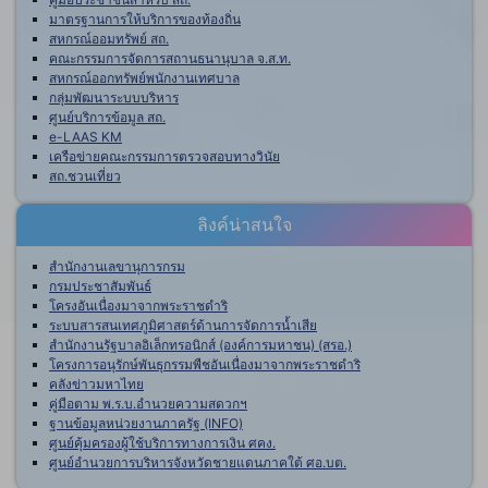
มาตรฐานการให้บริการของท้องถิ่น
สหกรณ์ออมทรัพย์ สถ.
คณะกรรมการจัดการสถานธนานุบาล จ.ส.ท.
สหกรณ์ออกทรัพย์พนักงานเทศบาล
กลุ่มพัฒนาระบบบริหาร
ศูนย์บริการข้อมูล สถ.
e-LAAS KM
เครือข่ายคณะกรรมการตรวจสอบทางวินัย
สถ.ชวนเที่ยว
ลิงค์น่าสนใจ
สำนักงานเลขานุการกรม
กรมประชาสัมพันธ์
โครงอันเนื่องมาจากพระราชดำริ
ระบบสารสนเทศภูมิศาสตร์ด้านการจัดการน้ำเสีย
สำนักงานรัฐบาลอิเล็กทรอนิกส์ (องค์การมหาชน) (สรอ.)
โครงการอนุรักษ์พันธุกรรมพืชอันเนื่องมาจากพระราชดำริ
คลังข่าวมหาไทย
คู่มือตาม พ.ร.บ.อำนวยความสดวกฯ
ฐานข้อมูลหน่วยงานภาครัฐ (INFO)
ศูนย์คุ้มครองผู้ใช้บริการทางการเงิน ศคง.
ศูนย์อำนวยการบริหารจังหวัดชายแดนภาคใต้ ศอ.บต.