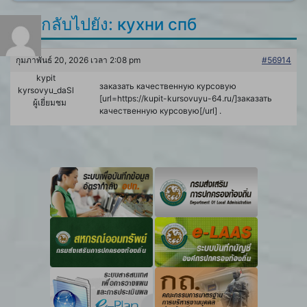
ตอบกลับไปยัง: кухни спб
กุมภาพันธ์ 20, 2026 เวลา 2:08 pm
#56914
kypit
заказать качественную курсовую
kyrsovyu_daSl
[url=https://kupit-kursovuyu-64.ru/]заказать
ผู้เยี่ยมชม
качественную курсовую[/url] .