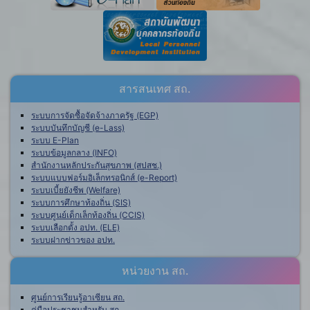
สารสนเทศ สถ.
ระบบการจัดซื้อจัดจ้างภาครัฐ (EGP)
ระบบบันทึกบัญชี (e-Lass)
ระบบ E-Plan
ระบบข้อมูลกลาง (INFO)
สำนักงานหลักประกันสุขภาพ (สปสช.)
ระบบแบบฟอร์มอิเล็กทรอนิกส์ (e-Report)
ระบบเบี้ยยังชีพ (Welfare)
ระบบการศึกษาท้องถิ่น (SIS)
ระบบศูนย์เด็กเล็กท้องถิ่น (CCIS)
ระบบเลือกตั้ง อปท. (ELE)
ระบบฝากข่าวของ อปท.
หน่วยงาน สถ.
ศูนย์การเรียนรู้อาเซียน สถ.
คู่มือประชาชนสำหรับ สถ.