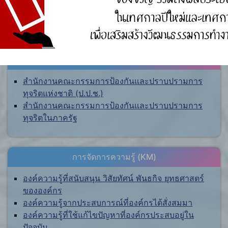
ศูนย์ร้องเรียน
สำนักงานคณะกรรมการป้องกันและปราบปรามการ
ทุจริตแห่งชาติ (ป.ป.ช.)
สำนักงานคณะกรรมการป้องกันและปราบปรามการ
ทุจริตในภาครัฐ
การจัดการความรู้ (KM)
องค์ความรู้ที่สนับสนุน วิสัยทัศน์ พันธกิจ ยุทธศาสตร์
ขององค์กร
องค์ความรู้จากประสบการณ์ที่องค์กรได้สั่งสมมา
องค์ความรู้ที่ใช้แก้ไขปัญหาที่องค์กรประสบอยู่ใน
ปัจจุบัน