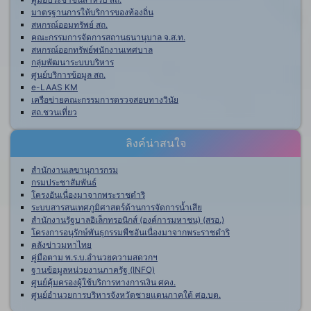
มาตรฐานการให้บริการของท้องถิ่น
สหกรณ์ออมทรัพย์ สถ.
คณะกรรมการจัดการสถานธนานุบาล จ.ส.ท.
สหกรณ์ออกทรัพย์พนักงานเทศบาล
กลุ่มพัฒนาระบบบริหาร
ศูนย์บริการข้อมูล สถ.
e-LAAS KM
เครือข่ายคณะกรรมการตรวจสอบทางวินัย
สถ.ชวนเที่ยว
ลิงค์น่าสนใจ
สำนักงานเลขานุการกรม
กรมประชาสัมพันธ์
โครงอันเนื่องมาจากพระราชดำริ
ระบบสารสนเทศภูมิศาสตร์ด้านการจัดการน้ำเสีย
สำนักงานรัฐบาลอิเล็กทรอนิกส์ (องค์การมหาชน) (สรอ.)
โครงการอนุรักษ์พันธุกรรมพืชอันเนื่องมาจากพระราชดำริ
คลังข่าวมหาไทย
คู่มือตาม พ.ร.บ.อำนวยความสดวกฯ
ฐานข้อมูลหน่วยงานภาครัฐ (INFO)
ศูนย์คุ้มครองผู้ใช้บริการทางการเงิน ศคง.
ศูนย์อำนวยการบริหารจังหวัดชายแดนภาคใต้ ศอ.บต.