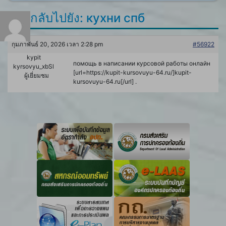
ตอบกลับไปยัง: кухни спб
กุมภาพันธ์ 20, 2026 เวลา 2:28 pm
#56922
kypit
помощь в написании курсовой работы онлайн
kyrsovyu_xbSl
[url=https://kupit-kursovuyu-64.ru/]kupit-
ผู้เยี่ยมชม
kursovuyu-64.ru[/url] .