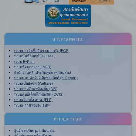
สารสนเทศ สถ.
ระบบการจัดซื้อจัดจ้างภาครัฐ (EGP)
ระบบบันทึกบัญชี (e-Lass)
ระบบ E-Plan
ระบบข้อมูลกลาง (INFO)
สำนักงานหลักประกันสุขภาพ (สปสช.)
ระบบแบบฟอร์มอิเล็กทรอนิกส์ (e-Report)
ระบบเบี้ยยังชีพ (Welfare)
ระบบการศึกษาท้องถิ่น (SIS)
ระบบศูนย์เด็กเล็กท้องถิ่น (CCIS)
ระบบเลือกตั้ง อปท. (ELE)
ระบบฝากข่าวของ อปท.
หน่วยงาน สถ.
ศูนย์การเรียนรู้อาเซียน สถ.
คู่มือประชาชนสำหรับ สถ.