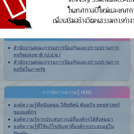
ศูนย์ร้องเรียน
สำนักงานคณะกรรมการป้องกันและปราบปรามการ
ทุจริตแห่งชาติ (ป.ป.ช.)
สำนักงานคณะกรรมการป้องกันและปราบปรามการ
ทุจริตในภาครัฐ
การจัดการความรู้ (KM)
องค์ความรู้ที่สนับสนุน วิสัยทัศน์ พันธกิจ ยุทธศาสตร์
ขององค์กร
องค์ความรู้จากประสบการณ์ที่องค์กรได้สั่งสมมา
องค์ความรู้ที่ใช้แก้ไขปัญหาที่องค์กรประสบอยู่ใน
ปัจจุบัน