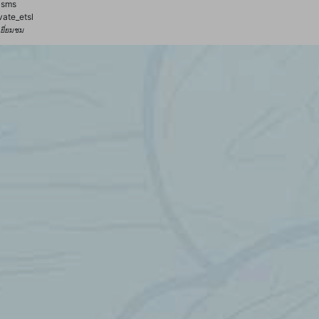
sms
vate_etsl
้เยี่ยมชม