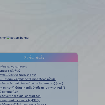
ลิงค์น่าสนใจ
ำนักงานเลขานุการกรม
รมประชาสัมพันธ์
ครงอันเนื่องมาจากพระราชดำริ
ะบบสารสนเทศภูมิศาสตร์ด้านการจัดการน้ำเสีย
ำนักงานรัฐบาลอิเล็กทรอนิกส์ (องค์การมหาชน) (สรอ.)
ครงการอนุรักษ์พันธุกรรมพืชอันเนื่องมาจากพระราชดำริ
ลังข่าวมหาไทย
ู่มือตาม พ.ร.บ.อำนวยความสดวกฯ
านข้อมูลหน่วยงานภาครัฐ (INFO)
ูนย์คุ้มครองผู้ใช้บริการทางการเงิน ศคง.