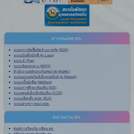
สารสนเทศ สถ.
ระบบการจัดซื้อจัดจ้างภาครัฐ (EGP)
ระบบบันทึกบัญชี (e-Lass)
ระบบ E-Plan
ระบบข้อมูลกลาง (INFO)
สำนักงานหลักประกันสุขภาพ (สปสช.)
ระบบแบบฟอร์มอิเล็กทรอนิกส์ (e-Report)
ระบบเบี้ยยังชีพ (Welfare)
ระบบการศึกษาท้องถิ่น (SIS)
ระบบศูนย์เด็กเล็กท้องถิ่น (CCIS)
ระบบเลือกตั้ง อปท. (ELE)
ระบบฝากข่าวของ อปท.
หน่วยงาน สถ.
ศูนย์การเรียนรู้อาเซียน สถ.
คู่มือประชาชนสำหรับ สถ.