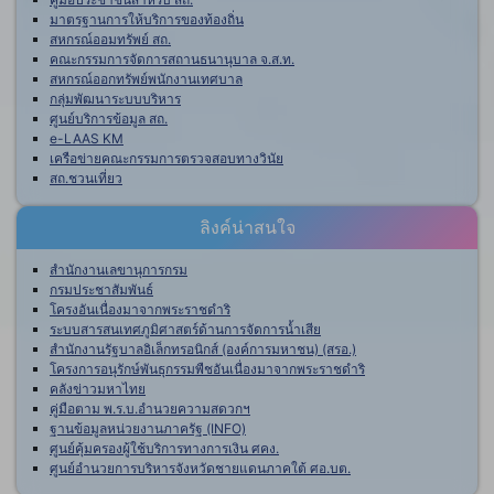
มาตรฐานการให้บริการของท้องถิ่น
สหกรณ์ออมทรัพย์ สถ.
คณะกรรมการจัดการสถานธนานุบาล จ.ส.ท.
สหกรณ์ออกทรัพย์พนักงานเทศบาล
กลุ่มพัฒนาระบบบริหาร
ศูนย์บริการข้อมูล สถ.
e-LAAS KM
เครือข่ายคณะกรรมการตรวจสอบทางวินัย
สถ.ชวนเที่ยว
ลิงค์น่าสนใจ
สำนักงานเลขานุการกรม
กรมประชาสัมพันธ์
โครงอันเนื่องมาจากพระราชดำริ
ระบบสารสนเทศภูมิศาสตร์ด้านการจัดการน้ำเสีย
สำนักงานรัฐบาลอิเล็กทรอนิกส์ (องค์การมหาชน) (สรอ.)
โครงการอนุรักษ์พันธุกรรมพืชอันเนื่องมาจากพระราชดำริ
คลังข่าวมหาไทย
คู่มือตาม พ.ร.บ.อำนวยความสดวกฯ
ฐานข้อมูลหน่วยงานภาครัฐ (INFO)
ศูนย์คุ้มครองผู้ใช้บริการทางการเงิน ศคง.
ศูนย์อำนวยการบริหารจังหวัดชายแดนภาคใต้ ศอ.บต.