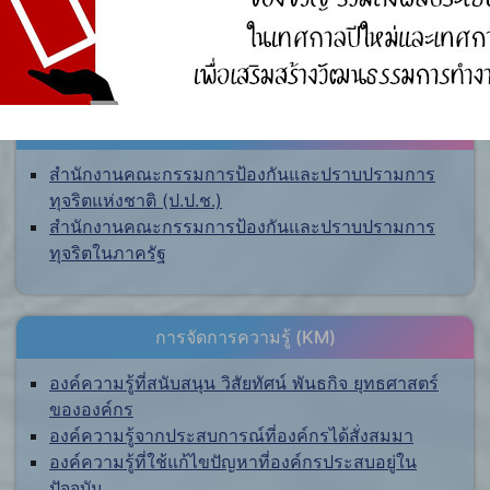
ศูนย์ร้องเรียน
สำนักงานคณะกรรมการป้องกันและปราบปรามการ
ทุจริตแห่งชาติ (ป.ป.ช.)
สำนักงานคณะกรรมการป้องกันและปราบปรามการ
ทุจริตในภาครัฐ
การจัดการความรู้ (KM)
องค์ความรู้ที่สนับสนุน วิสัยทัศน์ พันธกิจ ยุทธศาสตร์
ขององค์กร
องค์ความรู้จากประสบการณ์ที่องค์กรได้สั่งสมมา
องค์ความรู้ที่ใช้แก้ไขปัญหาที่องค์กรประสบอยู่ใน
ปัจจุบัน