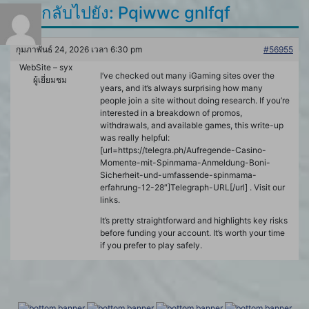
ตอบกลับไปยัง: Pqiwwc gnlfqf
กุมภาพันธ์ 24, 2026 เวลา 6:30 pm
#56955
WebSite – syx
I’ve checked out many iGaming sites over the
ผู้เยี่ยมชม
years, and it’s always surprising how many
people join a site without doing research. If you’re
interested in a breakdown of promos,
withdrawals, and available games, this write-up
was really helpful:
[url=https://telegra.ph/Aufregende-Casino-
Momente-mit-Spinmama-Anmeldung-Boni-
Sicherheit-und-umfassende-spinmama-
erfahrung-12-28″]Telegraph-URL[/url] . Visit our
links.
It’s pretty straightforward and highlights key risks
before funding your account. It’s worth your time
if you prefer to play safely.