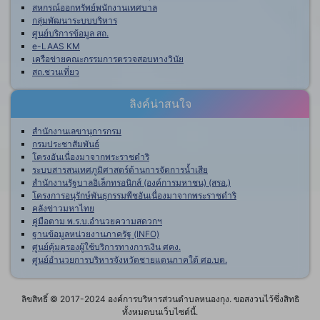
สหกรณ์ออกทรัพย์พนักงานเทศบาล
กลุ่มพัฒนาระบบบริหาร
ศูนย์บริการข้อมูล สถ.
e-LAAS KM
เครือข่ายคณะกรรมการตรวจสอบทางวินัย
สถ.ชวนเที่ยว
ลิงค์น่าสนใจ
สำนักงานเลขานุการกรม
กรมประชาสัมพันธ์
โครงอันเนื่องมาจากพระราชดำริ
ระบบสารสนเทศภูมิศาสตร์ด้านการจัดการน้ำเสีย
สำนักงานรัฐบาลอิเล็กทรอนิกส์ (องค์การมหาชน) (สรอ.)
โครงการอนุรักษ์พันธุกรรมพืชอันเนื่องมาจากพระราชดำริ
คลังข่าวมหาไทย
คู่มือตาม พ.ร.บ.อำนวยความสดวกฯ
ฐานข้อมูลหน่วยงานภาครัฐ (INFO)
ศูนย์คุ้มครองผู้ใช้บริการทางการเงิน ศคง.
ศูนย์อำนวยการบริหารจังหวัดชายแดนภาคใต้ ศอ.บต.
ลิขสิทธิ์ © 2017-2024 องค์การบริหารส่วนตำบลหนองกุง. ขอสงวนไว้ซึ่งสิทธิ
ทั้งหมดบนเว็บไซต์นี้.