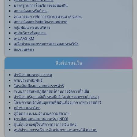
มาตรฐานการให้บริการของท้องถิ่น
สหกรณ์ออมทรัพย์ สถ.
คณะกรรมการจัดการสถานธนานุบาล จ.ส.ท.
สหกรณ์ออกทรัพย์พนักงานเทศบาล
กลุ่มพัฒนาระบบบริหาร
ศูนย์บริการข้อมูล สถ.
e-LAAS KM
เครือข่ายคณะกรรมการตรวจสอบทางวินัย
สถ.ชวนเที่ยว
ลิงค์น่าสนใจ
สำนักงานเลขานุการกรม
กรมประชาสัมพันธ์
โครงอันเนื่องมาจากพระราชดำริ
ระบบสารสนเทศภูมิศาสตร์ด้านการจัดการน้ำเสีย
สำนักงานรัฐบาลอิเล็กทรอนิกส์ (องค์การมหาชน) (สรอ.)
โครงการอนุรักษ์พันธุกรรมพืชอันเนื่องมาจากพระราชดำริ
คลังข่าวมหาไทย
คู่มือตาม พ.ร.บ.อำนวยความสดวกฯ
ฐานข้อมูลหน่วยงานภาครัฐ (INFO)
ศูนย์คุ้มครองผู้ใช้บริการทางการเงิน ศคง.
ศูนย์อำนวยการบริหารจังหวัดชายแดนภาคใต้ ศอ.บต.