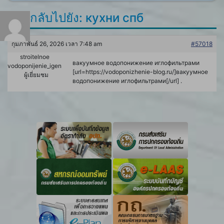
ตอบกลับไปยัง: кухни спб
กุมภาพันธ์ 26, 2026 เวลา 7:48 am
#57018
stroitelnoe
вакуумное водопонижение иглофильтрами
vodoponijenie_igen
[url=https://vodoponizhenie-blog.ru/]вакуумное
ผู้เยี่ยมชม
водопонижение иглофильтрами[/url] .