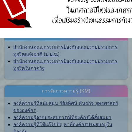
ศูนย์ร้องเรียน
สำนักงานคณะกรรมการป้องกันและปราบปรามการ
ทุจริตแห่งชาติ (ป.ป.ช.)
สำนักงานคณะกรรมการป้องกันและปราบปรามการ
ทุจริตในภาครัฐ
การจัดการความรู้ (KM)
องค์ความรู้ที่สนับสนุน วิสัยทัศน์ พันธกิจ ยุทธศาสตร์
ขององค์กร
องค์ความรู้จากประสบการณ์ที่องค์กรได้สั่งสมมา
องค์ความรู้ที่ใช้แก้ไขปัญหาที่องค์กรประสบอยู่ใน
ปัจจุบัน