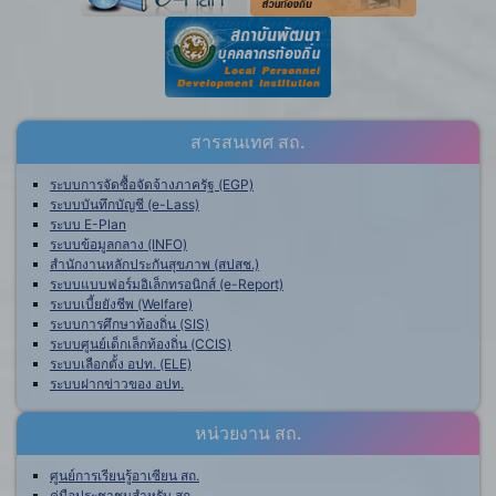
สารสนเทศ สถ.
ระบบการจัดซื้อจัดจ้างภาครัฐ (EGP)
ระบบบันทึกบัญชี (e-Lass)
ระบบ E-Plan
ระบบข้อมูลกลาง (INFO)
สำนักงานหลักประกันสุขภาพ (สปสช.)
ระบบแบบฟอร์มอิเล็กทรอนิกส์ (e-Report)
ระบบเบี้ยยังชีพ (Welfare)
ระบบการศึกษาท้องถิ่น (SIS)
ระบบศูนย์เด็กเล็กท้องถิ่น (CCIS)
ระบบเลือกตั้ง อปท. (ELE)
ระบบฝากข่าวของ อปท.
หน่วยงาน สถ.
ศูนย์การเรียนรู้อาเซียน สถ.
คู่มือประชาชนสำหรับ สถ.