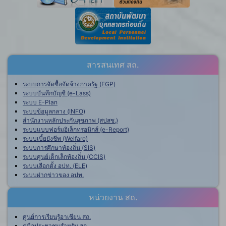
สารสนเทศ สถ.
ระบบการจัดซื้อจัดจ้างภาครัฐ (EGP)
ระบบบันทึกบัญชี (e-Lass)
ระบบ E-Plan
ระบบข้อมูลกลาง (INFO)
สำนักงานหลักประกันสุขภาพ (สปสช.)
ระบบแบบฟอร์มอิเล็กทรอนิกส์ (e-Report)
ระบบเบี้ยยังชีพ (Welfare)
ระบบการศึกษาท้องถิ่น (SIS)
ระบบศูนย์เด็กเล็กท้องถิ่น (CCIS)
ระบบเลือกตั้ง อปท. (ELE)
ระบบฝากข่าวของ อปท.
หน่วยงาน สถ.
ศูนย์การเรียนรู้อาเซียน สถ.
คู่มือประชาชนสำหรับ สถ.