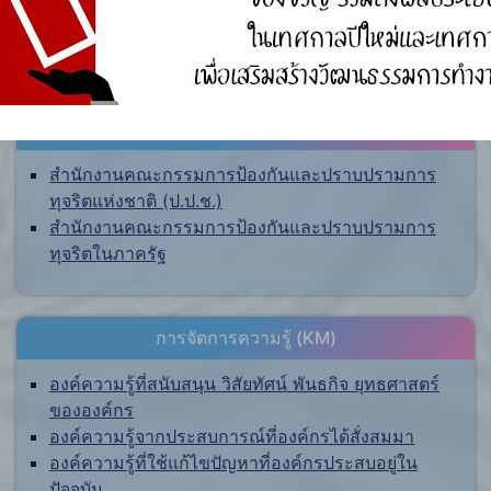
ศูนย์ร้องเรียน
สำนักงานคณะกรรมการป้องกันและปราบปรามการ
ทุจริตแห่งชาติ (ป.ป.ช.)
สำนักงานคณะกรรมการป้องกันและปราบปรามการ
ทุจริตในภาครัฐ
การจัดการความรู้ (KM)
องค์ความรู้ที่สนับสนุน วิสัยทัศน์ พันธกิจ ยุทธศาสตร์
ขององค์กร
องค์ความรู้จากประสบการณ์ที่องค์กรได้สั่งสมมา
องค์ความรู้ที่ใช้แก้ไขปัญหาที่องค์กรประสบอยู่ใน
ปัจจุบัน