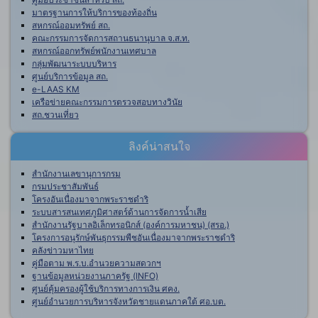
มาตรฐานการให้บริการของท้องถิ่น
สหกรณ์ออมทรัพย์ สถ.
คณะกรรมการจัดการสถานธนานุบาล จ.ส.ท.
สหกรณ์ออกทรัพย์พนักงานเทศบาล
กลุ่มพัฒนาระบบบริหาร
ศูนย์บริการข้อมูล สถ.
e-LAAS KM
เครือข่ายคณะกรรมการตรวจสอบทางวินัย
สถ.ชวนเที่ยว
ลิงค์น่าสนใจ
สำนักงานเลขานุการกรม
กรมประชาสัมพันธ์
โครงอันเนื่องมาจากพระราชดำริ
ระบบสารสนเทศภูมิศาสตร์ด้านการจัดการน้ำเสีย
สำนักงานรัฐบาลอิเล็กทรอนิกส์ (องค์การมหาชน) (สรอ.)
โครงการอนุรักษ์พันธุกรรมพืชอันเนื่องมาจากพระราชดำริ
คลังข่าวมหาไทย
คู่มือตาม พ.ร.บ.อำนวยความสดวกฯ
ฐานข้อมูลหน่วยงานภาครัฐ (INFO)
ศูนย์คุ้มครองผู้ใช้บริการทางการเงิน ศคง.
ศูนย์อำนวยการบริหารจังหวัดชายแดนภาคใต้ ศอ.บต.