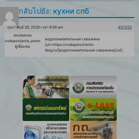
ตอบกลับไปยัง: кухни спб
กุมภาพันธ์ 26, 2026 เวลา 8:56 am
#57025
stroitelnoe
водопонизительная скважина
vodoponijenie_awen
[url=https://vodoponizhenie-
ผู้เยี่ยมชม
blog.ru/]водопонизительная скважина[/url] .