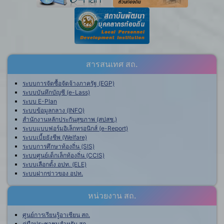
สารสนเทศ สถ.
ระบบการจัดซื้อจัดจ้างภาครัฐ (EGP)
ระบบบันทึกบัญชี (e-Lass)
ระบบ E-Plan
ระบบข้อมูลกลาง (INFO)
สำนักงานหลักประกันสุขภาพ (สปสช.)
ระบบแบบฟอร์มอิเล็กทรอนิกส์ (e-Report)
ระบบเบี้ยยังชีพ (Welfare)
ระบบการศึกษาท้องถิ่น (SIS)
ระบบศูนย์เด็กเล็กท้องถิ่น (CCIS)
ระบบเลือกตั้ง อปท. (ELE)
ระบบฝากข่าวของ อปท.
หน่วยงาน สถ.
ศูนย์การเรียนรู้อาเซียน สถ.
คู่มือประชาชนสำหรับ สถ.