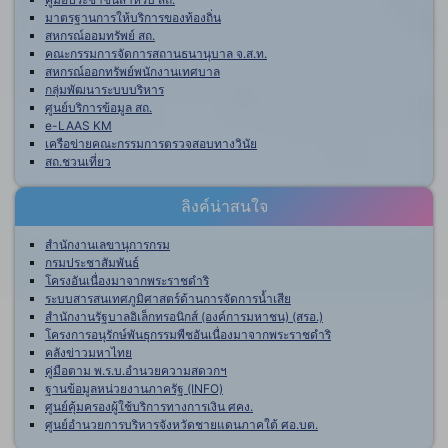
มาตรฐานการให้บริการของท้องถิ่น
สหกรณ์ออมทรัพย์ สถ.
คณะกรรมการจัดการสถานธนานุบาล จ.ส.ท.
สหกรณ์ออกทรัพย์พนักงานเทศบาล
กลุ่มพัฒนาระบบบริหาร
ศูนย์บริการข้อมูล สถ.
e-LAAS KM
เครือข่ายคณะกรรมการตรวจสอบทางวินัย
สถ.ชวนเที่ยว
ลิงค์น่าสนใจ
สำนักงานเลขานุการกรม
กรมประชาสัมพันธ์
โครงอันเนื่องมาจากพระราชดำริ
ระบบสารสนเทศภูมิศาสตร์ด้านการจัดการน้ำเสีย
สำนักงานรัฐบาลอิเล็กทรอนิกส์ (องค์การมหาชน) (สรอ.)
โครงการอนุรักษ์พันธุกรรมพืชอันเนื่องมาจากพระราชดำริ
คลังข่าวมหาไทย
คู่มือตาม พ.ร.บ.อำนวยความสดวกฯ
ฐานข้อมูลหน่วยงานภาครัฐ (INFO)
ศูนย์คุ้มครองผู้ใช้บริการทางการเงิน ศคง.
ศูนย์อำนวยการบริหารจังหวัดชายแดนภาคใต้ ศอ.บต.