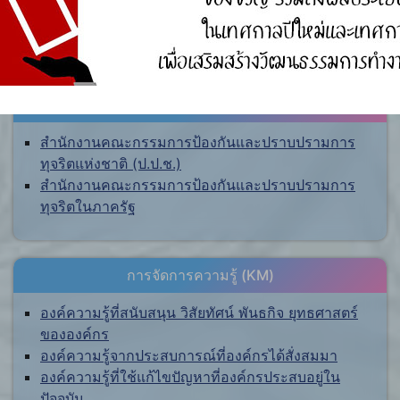
ศูนย์ร้องเรียน
สำนักงานคณะกรรมการป้องกันและปราบปรามการ
ทุจริตแห่งชาติ (ป.ป.ช.)
สำนักงานคณะกรรมการป้องกันและปราบปรามการ
ทุจริตในภาครัฐ
การจัดการความรู้ (KM)
องค์ความรู้ที่สนับสนุน วิสัยทัศน์ พันธกิจ ยุทธศาสตร์
ขององค์กร
องค์ความรู้จากประสบการณ์ที่องค์กรได้สั่งสมมา
องค์ความรู้ที่ใช้แก้ไขปัญหาที่องค์กรประสบอยู่ใน
ปัจจุบัน