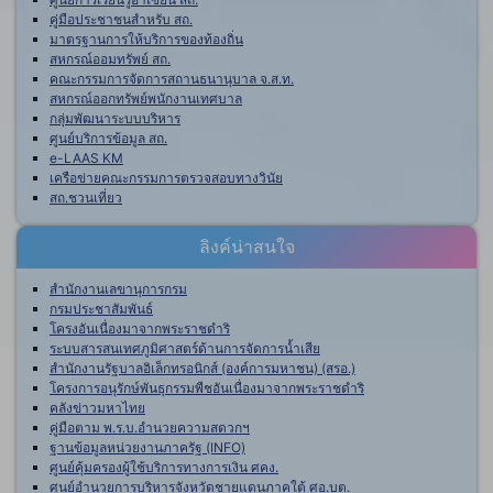
คู่มือประชาชนสำหรับ สถ.
มาตรฐานการให้บริการของท้องถิ่น
สหกรณ์ออมทรัพย์ สถ.
คณะกรรมการจัดการสถานธนานุบาล จ.ส.ท.
สหกรณ์ออกทรัพย์พนักงานเทศบาล
กลุ่มพัฒนาระบบบริหาร
ศูนย์บริการข้อมูล สถ.
e-LAAS KM
เครือข่ายคณะกรรมการตรวจสอบทางวินัย
สถ.ชวนเที่ยว
ลิงค์น่าสนใจ
สำนักงานเลขานุการกรม
กรมประชาสัมพันธ์
โครงอันเนื่องมาจากพระราชดำริ
ระบบสารสนเทศภูมิศาสตร์ด้านการจัดการน้ำเสีย
สำนักงานรัฐบาลอิเล็กทรอนิกส์ (องค์การมหาชน) (สรอ.)
โครงการอนุรักษ์พันธุกรรมพืชอันเนื่องมาจากพระราชดำริ
คลังข่าวมหาไทย
คู่มือตาม พ.ร.บ.อำนวยความสดวกฯ
ฐานข้อมูลหน่วยงานภาครัฐ (INFO)
ศูนย์คุ้มครองผู้ใช้บริการทางการเงิน ศคง.
ศูนย์อำนวยการบริหารจังหวัดชายแดนภาคใต้ ศอ.บต.