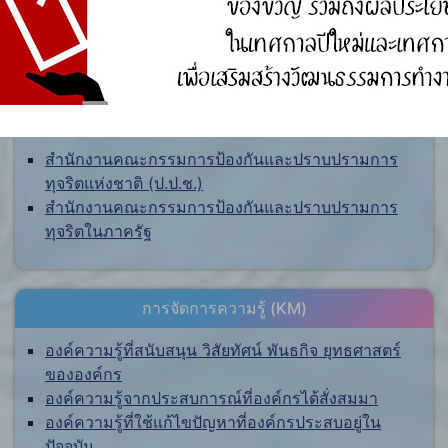
ศูนย์ร้องเรียน
สำนักงานคณะกรรมการป้องกันและปราบปรามการ
ทุจริตแห่งชาติ (ป.ป.ช.)
สำนักงานคณะกรรมการป้องกันและปราบปรามการ
ทุจริตในภาครัฐ
การจัดการความรู้ (KM)
องค์ความรู้ที่สนับสนุน วิสัยทัศน์ พันธกิจ ยุทธศาสตร์
ขององค์กร
องค์ความรู้จากประสบการณ์ที่องค์กรได้สั่งสมมา
องค์ความรู้ที่ใช้แก้ไขปัญหาที่องค์กรประสบอยู่ใน
ปัจจุบัน