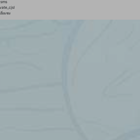
sms
vate_cjsl
้เยี่ยมชม