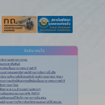
ลิงค์น่าสนใจ
ำนักงานเลขานุการกรม
รมประชาสัมพันธ์
ครงอันเนื่องมาจากพระราชดำริ
ะบบสารสนเทศภูมิศาสตร์ด้านการจัดการน้ำเสีย
ำนักงานรัฐบาลอิเล็กทรอนิกส์ (องค์การมหาชน) (สรอ.)
ครงการอนุรักษ์พันธุกรรมพืชอันเนื่องมาจากพระราชดำริ
ลังข่าวมหาไทย
ู่มือตาม พ.ร.บ.อำนวยความสดวกฯ
านข้อมูลหน่วยงานภาครัฐ (INFO)
ูนย์คุ้มครองผู้ใช้บริการทางการเงิน ศคง.
ูนย์อำนวยการบริหารจังหวัดชายแดนภาคใต้ ศอ.บต.