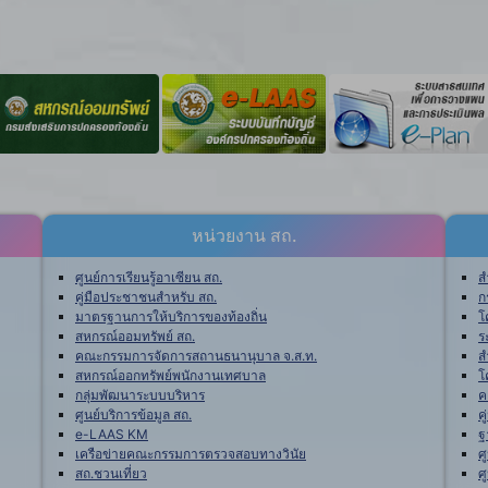
หน่วยงาน สถ.
ศูนย์การเรียนรู้อาเซียน สถ.
ส
คู่มือประชาชนสำหรับ สถ.
ก
มาตรฐานการให้บริการของท้องถิ่น
โ
สหกรณ์ออมทรัพย์ สถ.
ร
คณะกรรมการจัดการสถานธนานุบาล จ.ส.ท.
ส
สหกรณ์ออกทรัพย์พนักงานเทศบาล
โ
กลุ่มพัฒนาระบบบริหาร
ค
ศูนย์บริการข้อมูล สถ.
ค
e-LAAS KM
ฐ
เครือข่ายคณะกรรมการตรวจสอบทางวินัย
ศ
สถ.ชวนเที่ยว
ศ