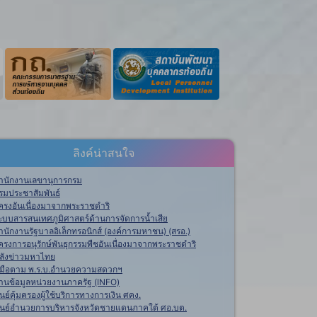
ลิงค์น่าสนใจ
ำนักงานเลขานุการกรม
รมประชาสัมพันธ์
ครงอันเนื่องมาจากพระราชดำริ
ะบบสารสนเทศภูมิศาสตร์ด้านการจัดการน้ำเสีย
ำนักงานรัฐบาลอิเล็กทรอนิกส์ (องค์การมหาชน) (สรอ.)
ครงการอนุรักษ์พันธุกรรมพืชอันเนื่องมาจากพระราชดำริ
ลังข่าวมหาไทย
ู่มือตาม พ.ร.บ.อำนวยความสดวกฯ
านข้อมูลหน่วยงานภาครัฐ (INFO)
ูนย์คุ้มครองผู้ใช้บริการทางการเงิน ศคง.
ูนย์อำนวยการบริหารจังหวัดชายแดนภาคใต้ ศอ.บต.