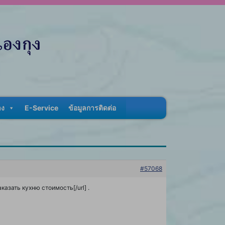
าง
E-Service
ข้อมูลการติดต่อ
#57068
казать кухню стоимость[/url] .