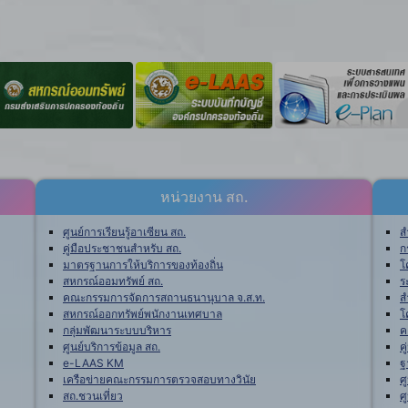
หน่วยงาน สถ.
ศูนย์การเรียนรู้อาเซียน สถ.
ส
คู่มือประชาชนสำหรับ สถ.
ก
มาตรฐานการให้บริการของท้องถิ่น
โ
สหกรณ์ออมทรัพย์ สถ.
ร
คณะกรรมการจัดการสถานธนานุบาล จ.ส.ท.
ส
สหกรณ์ออกทรัพย์พนักงานเทศบาล
โ
กลุ่มพัฒนาระบบบริหาร
ค
ศูนย์บริการข้อมูล สถ.
ค
e-LAAS KM
ฐ
เครือข่ายคณะกรรมการตรวจสอบทางวินัย
ศ
สถ.ชวนเที่ยว
ศ