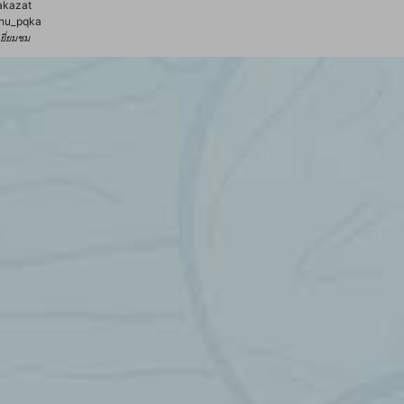
akazat
nu_pqka
้เยี่ยมชม