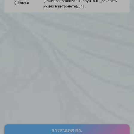
[url=https://zakazat-kuhnyu-4.ru/]заказать
ผู้เยี่ยมชม
кухню в интернете[/url] .
สารสนเทศ สถ.