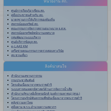
หน่วยงาน สถ.
ศูนย์การเรียนรู้อาเซียน สถ.
คู่มือประชาชนสำหรับ สถ.
มาตรฐานการให้บริการของท้องถิ่น
สหกรณ์ออมทรัพย์ สถ.
คณะกรรมการจัดการสถานธนานุบาล จ.ส.ท.
สหกรณ์ออกทรัพย์พนักงานเทศบาล
กลุ่มพัฒนาระบบบริหาร
ศูนย์บริการข้อมูล สถ.
e-LAAS KM
เครือข่ายคณะกรรมการตรวจสอบทางวินัย
สถ.ชวนเที่ยว
ลิงค์น่าสนใจ
สำนักงานเลขานุการกรม
กรมประชาสัมพันธ์
โครงอันเนื่องมาจากพระราชดำริ
ระบบสารสนเทศภูมิศาสตร์ด้านการจัดการน้ำเสีย
สำนักงานรัฐบาลอิเล็กทรอนิกส์ (องค์การมหาชน) (สรอ.)
โครงการอนุรักษ์พันธุกรรมพืชอันเนื่องมาจากพระราชดำริ
คลังข่าวมหาไทย
คู่มือตาม พ.ร.บ.อำนวยความสดวกฯ