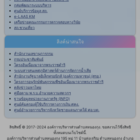
กลุ่มพัฒนาระบบบริหาร
ศูนย์บริการข้อมูล สถ.
e-LAAS KM
เครือข่ายคณะกรรมการตรวจสอบทางวินัย
สถ.ชวนเที่ยว
ลิงค์น่าสนใจ
สำนักงานเลขานุการกรม
กรมประชาสัมพันธ์
โครงอันเนื่องมาจากพระราชดำริ
ระบบสารสนเทศภูมิศาสตร์ด้านการจัดการน้ำเสีย
สำนักงานรัฐบาลอิเล็กทรอนิกส์ (องค์การมหาชน) (สรอ.)
โครงการอนุรักษ์พันธุกรรมพืชอันเนื่องมาจากพระราชดำริ
คลังข่าวมหาไทย
คู่มือตาม พ.ร.บ.อำนวยความสดวกฯ
ฐานข้อมูลหน่วยงานภาครัฐ (INFO)
ศูนย์คุ้มครองผู้ใช้บริการทางการเงิน ศคง.
ศูนย์อำนวยการบริหารจังหวัดชายแดนภาคใต้ ศอ.บต.
ลิขสิทธิ์ © 2017-2024 องค์การบริหารส่วนตำบลหนองกุง. ขอสงวนไว้ซึ่งสิทธิ
ทั้งหมดบนเว็บไซต์นี้.
องค์การบริหารส่วนตำบลหนองกุง 195 หมู่ 11 บ้านทุ่งเจริญ ตำบลหนองกุง อำเภอ