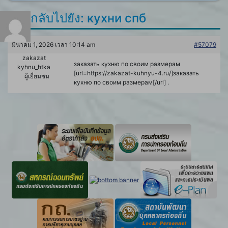
ตอบกลับไปยัง: кухни спб
มีนาคม 1, 2026 เวลา 10:14 am
#57079
zakazat
заказать кухню по своим размерам
kyhnu_htka
[url=https://zakazat-kuhnyu-4.ru/]заказать
ผู้เยี่ยมชม
кухню по своим размерам[/url] .