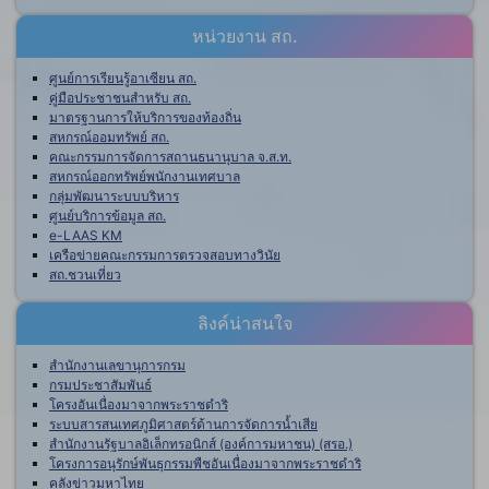
หน่วยงาน สถ.
ศูนย์การเรียนรู้อาเซียน สถ.
คู่มือประชาชนสำหรับ สถ.
มาตรฐานการให้บริการของท้องถิ่น
สหกรณ์ออมทรัพย์ สถ.
คณะกรรมการจัดการสถานธนานุบาล จ.ส.ท.
สหกรณ์ออกทรัพย์พนักงานเทศบาล
กลุ่มพัฒนาระบบบริหาร
ศูนย์บริการข้อมูล สถ.
e-LAAS KM
เครือข่ายคณะกรรมการตรวจสอบทางวินัย
สถ.ชวนเที่ยว
ลิงค์น่าสนใจ
สำนักงานเลขานุการกรม
กรมประชาสัมพันธ์
โครงอันเนื่องมาจากพระราชดำริ
ระบบสารสนเทศภูมิศาสตร์ด้านการจัดการน้ำเสีย
สำนักงานรัฐบาลอิเล็กทรอนิกส์ (องค์การมหาชน) (สรอ.)
โครงการอนุรักษ์พันธุกรรมพืชอันเนื่องมาจากพระราชดำริ
คลังข่าวมหาไทย