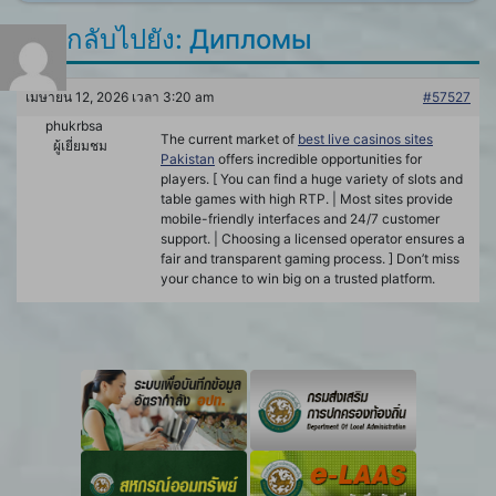
ตอบกลับไปยัง: Дипломы
เมษายน 12, 2026 เวลา 3:20 am
#57527
phukrbsa
The current market of
best live casinos sites
ผู้เยี่ยมชม
Pakistan
offers incredible opportunities for
players. [ You can find a huge variety of slots and
table games with high RTP. | Most sites provide
mobile-friendly interfaces and 24/7 customer
support. | Choosing a licensed operator ensures a
fair and transparent gaming process. ] Don’t miss
your chance to win big on a trusted platform.