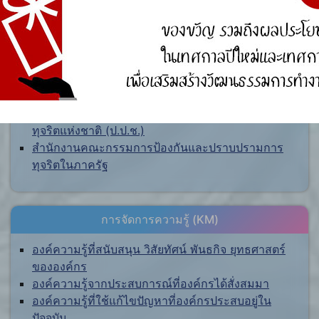
ศูนย์ร้องเรียน
สำนักงานคณะกรรมการป้องกันและปราบปรามการ
ทุจริตแห่งชาติ (ป.ป.ช.)
สำนักงานคณะกรรมการป้องกันและปราบปรามการ
ทุจริตในภาครัฐ
การจัดการความรู้ (KM)
องค์ความรู้ที่สนับสนุน วิสัยทัศน์ พันธกิจ ยุทธศาสตร์
ขององค์กร
องค์ความรู้จากประสบการณ์ที่องค์กรได้สั่งสมมา
องค์ความรู้ที่ใช้แก้ไขปัญหาที่องค์กรประสบอยู่ใน
ปัจจุบัน