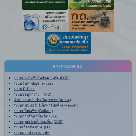
สารสนเทศ สถ.
ระบบการจัดซื้อจัดจ้างภาครัฐ (EGP)
ระบบบันทึกบัญชี (e-Lass)
ระบบ E-Plan
ระบบข้อมูลกลาง (INFO)
สำนักงานหลักประกันสุขภาพ (สปสช.)
ระบบแบบฟอร์มอิเล็กทรอนิกส์ (e-Report)
ระบบเบี้ยยังชีพ (Welfare)
ระบบการศึกษาท้องถิ่น (SIS)
ระบบศูนย์เด็กเล็กท้องถิ่น (CCIS)
ระบบเลือกตั้ง อปท. (ELE)
ระบบฝากข่าวของ อปท.