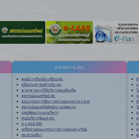
หน่วยงาน สถ.
ศูนย์การเรียนรู้อาเซียน สถ.
ส
คู่มือประชาชนสำหรับ สถ.
ก
มาตรฐานการให้บริการของท้องถิ่น
โ
สหกรณ์ออมทรัพย์ สถ.
ร
คณะกรรมการจัดการสถานธนานุบาล จ.ส.ท.
ส
สหกรณ์ออกทรัพย์พนักงานเทศบาล
โ
กลุ่มพัฒนาระบบบริหาร
ค
ศูนย์บริการข้อมูล สถ.
ค
e-LAAS KM
ฐ
เครือข่ายคณะกรรมการตรวจสอบทางวินัย
ศ
สถ.ชวนเที่ยว
ศ