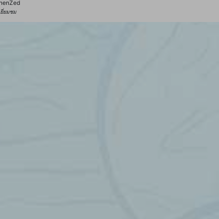
nenZed
้เยี่ยมชม