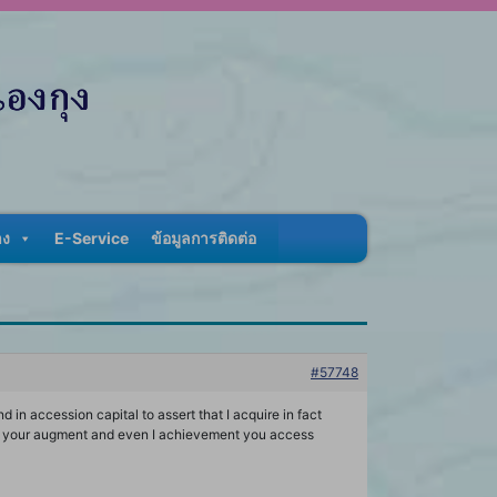
าง
E-Service
ข้อมูลการติดต่อ
#57748
d in accession capital to assert that I acquire in fact
to your augment and even I achievement you access