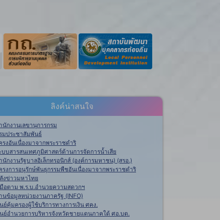
ลิงค์น่าสนใจ
ำนักงานเลขานุการกรม
รมประชาสัมพันธ์
ครงอันเนื่องมาจากพระราชดำริ
ะบบสารสนเทศภูมิศาสตร์ด้านการจัดการน้ำเสีย
ำนักงานรัฐบาลอิเล็กทรอนิกส์ (องค์การมหาชน) (สรอ.)
ครงการอนุรักษ์พันธุกรรมพืชอันเนื่องมาจากพระราชดำริ
ลังข่าวมหาไทย
ู่มือตาม พ.ร.บ.อำนวยความสดวกฯ
านข้อมูลหน่วยงานภาครัฐ (INFO)
ูนย์คุ้มครองผู้ใช้บริการทางการเงิน ศคง.
ูนย์อำนวยการบริหารจังหวัดชายแดนภาคใต้ ศอ.บต.