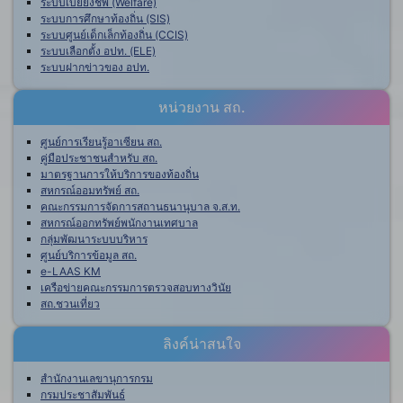
ระบบเบี้ยยังชีพ (Welfare)
ระบบการศึกษาท้องถิ่น (SIS)
ระบบศูนย์เด็กเล็กท้องถิ่น (CCIS)
ระบบเลือกตั้ง อปท. (ELE)
ระบบฝากข่าวของ อปท.
หน่วยงาน สถ.
ศูนย์การเรียนรู้อาเซียน สถ.
คู่มือประชาชนสำหรับ สถ.
มาตรฐานการให้บริการของท้องถิ่น
สหกรณ์ออมทรัพย์ สถ.
คณะกรรมการจัดการสถานธนานุบาล จ.ส.ท.
สหกรณ์ออกทรัพย์พนักงานเทศบาล
กลุ่มพัฒนาระบบบริหาร
ศูนย์บริการข้อมูล สถ.
e-LAAS KM
เครือข่ายคณะกรรมการตรวจสอบทางวินัย
สถ.ชวนเที่ยว
ลิงค์น่าสนใจ
สำนักงานเลขานุการกรม
กรมประชาสัมพันธ์