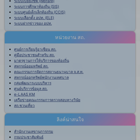
ระบบเบี้ยยังชีพ (Welfare)
ระบบการศึกษาท้องถิ่น (SIS)
ระบบศูนย์เด็กเล็กท้องถิ่น (CCIS)
ระบบเลือกตั้ง อปท. (ELE)
ระบบฝากข่าวของ อปท.
หน่วยงาน สถ.
ศูนย์การเรียนรู้อาเซียน สถ.
คู่มือประชาชนสำหรับ สถ.
มาตรฐานการให้บริการของท้องถิ่น
สหกรณ์ออมทรัพย์ สถ.
คณะกรรมการจัดการสถานธนานุบาล จ.ส.ท.
สหกรณ์ออกทรัพย์พนักงานเทศบาล
กลุ่มพัฒนาระบบบริหาร
ศูนย์บริการข้อมูล สถ.
e-LAAS KM
เครือข่ายคณะกรรมการตรวจสอบทางวินัย
สถ.ชวนเที่ยว
ลิงค์น่าสนใจ
สำนักงานเลขานุการกรม
กรมประชาสัมพันธ์