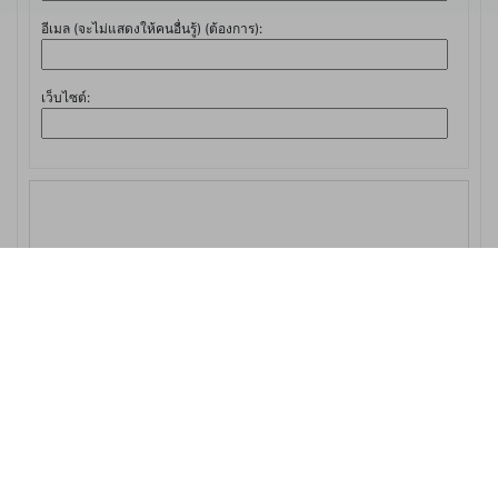
อีเมล (จะไม่แสดงให้คนอื่นรู้) (ต้องการ):
เว็บไซต์: