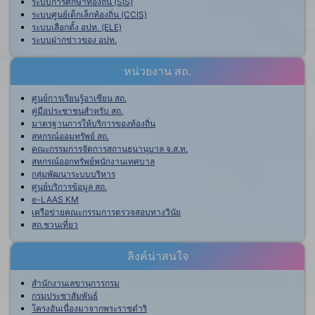
ระบบการศึกษาท้องถิ่น (SIS)
ระบบศูนย์เด็กเล็กท้องถิ่น (CCIS)
ระบบเลือกตั้ง อปท. (ELE)
ระบบฝากข่าวของ อปท.
หน่วยงาน สถ.
ศูนย์การเรียนรู้อาเซียน สถ.
คู่มือประชาชนสำหรับ สถ.
มาตรฐานการให้บริการของท้องถิ่น
สหกรณ์ออมทรัพย์ สถ.
คณะกรรมการจัดการสถานธนานุบาล จ.ส.ท.
สหกรณ์ออกทรัพย์พนักงานเทศบาล
กลุ่มพัฒนาระบบบริหาร
ศูนย์บริการข้อมูล สถ.
e-LAAS KM
เครือข่ายคณะกรรมการตรวจสอบทางวินัย
สถ.ชวนเที่ยว
ลิงค์น่าสนใจ
สำนักงานเลขานุการกรม
กรมประชาสัมพันธ์
โครงอันเนื่องมาจากพระราชดำริ