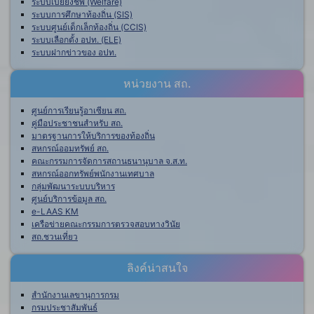
ระบบเบี้ยยังชีพ (Welfare)
ระบบการศึกษาท้องถิ่น (SIS)
ระบบศูนย์เด็กเล็กท้องถิ่น (CCIS)
ระบบเลือกตั้ง อปท. (ELE)
ระบบฝากข่าวของ อปท.
หน่วยงาน สถ.
ศูนย์การเรียนรู้อาเซียน สถ.
คู่มือประชาชนสำหรับ สถ.
มาตรฐานการให้บริการของท้องถิ่น
สหกรณ์ออมทรัพย์ สถ.
คณะกรรมการจัดการสถานธนานุบาล จ.ส.ท.
สหกรณ์ออกทรัพย์พนักงานเทศบาล
กลุ่มพัฒนาระบบบริหาร
ศูนย์บริการข้อมูล สถ.
e-LAAS KM
เครือข่ายคณะกรรมการตรวจสอบทางวินัย
สถ.ชวนเที่ยว
ลิงค์น่าสนใจ
สำนักงานเลขานุการกรม
กรมประชาสัมพันธ์