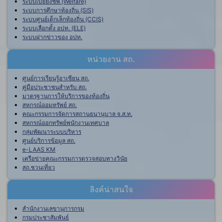
ระบบเบี้ยยังชีพ (Welfare)
ระบบการศึกษาท้องถิ่น (SIS)
ระบบศูนย์เด็กเล็กท้องถิ่น (CCIS)
ระบบเลือกตั้ง อปท. (ELE)
ระบบฝากข่าวของ อปท.
หน่วยงาน สถ.
ศูนย์การเรียนรู้อาเซียน สถ.
คู่มือประชาชนสำหรับ สถ.
มาตรฐานการให้บริการของท้องถิ่น
สหกรณ์ออมทรัพย์ สถ.
คณะกรรมการจัดการสถานธนานุบาล จ.ส.ท.
สหกรณ์ออกทรัพย์พนักงานเทศบาล
กลุ่มพัฒนาระบบบริหาร
ศูนย์บริการข้อมูล สถ.
e-LAAS KM
เครือข่ายคณะกรรมการตรวจสอบทางวินัย
สถ.ชวนเที่ยว
ลิงค์น่าสนใจ
สำนักงานเลขานุการกรม
กรมประชาสัมพันธ์