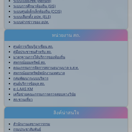
ระบบเบี้ยยังชีพ (Welfare)
ระบบการศึกษาท้องถิ่น (SIS)
ระบบศูนย์เด็กเล็กท้องถิ่น (CCIS)
ระบบเลือกตั้ง อปท. (ELE)
ระบบฝากข่าวของ อปท.
หน่วยงาน สถ.
ศูนย์การเรียนรู้อาเซียน สถ.
คู่มือประชาชนสำหรับ สถ.
มาตรฐานการให้บริการของท้องถิ่น
สหกรณ์ออมทรัพย์ สถ.
คณะกรรมการจัดการสถานธนานุบาล จ.ส.ท.
สหกรณ์ออกทรัพย์พนักงานเทศบาล
กลุ่มพัฒนาระบบบริหาร
ศูนย์บริการข้อมูล สถ.
e-LAAS KM
เครือข่ายคณะกรรมการตรวจสอบทางวินัย
สถ.ชวนเที่ยว
ลิงค์น่าสนใจ
สำนักงานเลขานุการกรม
กรมประชาสัมพันธ์