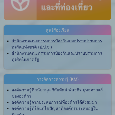
ศูนย์ร้องเรียน
สำนักงานคณะกรรมการป้องกันและปราบปรามการ
ทุจริตแห่งชาติ (ป.ป.ช.)
สำนักงานคณะกรรมการป้องกันและปราบปรามการ
ทุจริตในภาครัฐ
การจัดการความรู้ (KM)
องค์ความรู้ที่สนับสนุน วิสัยทัศน์ พันธกิจ ยุทธศาสตร์
ขององค์กร
องค์ความรู้จากประสบการณ์ที่องค์กรได้สั่งสมมา
องค์ความรู้ที่ใช้แก้ไขปัญหาที่องค์กรประสบอยู่ใน
ปัจจุบัน