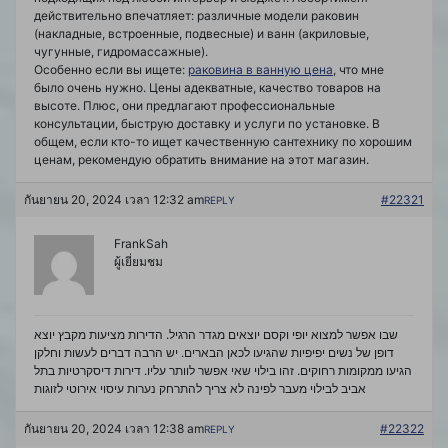
действительно впечатляет: различные модели раковин
(накладные, встроенные, подвесные) и ванн (акриловые,
чугунные, гидромассажные).
Особенно если вы ищете:
раковина в ванную цена
, что мне
было очень нужно. Цены адекватные, качество товаров на
высоте. Плюс, они предлагают профессиональные
консультации, быструю доставку и услуги по установке. В
общем, если кто-то ищет качественную сантехнику по хорошим
ценам, рекомендую обратить внимание на этот магазин.
กันยายน 20, 2024 เวลา 12:32 am
#22321
REPLY
FrankSah
ผู้เยี่ยมชม
שבו אפשר למצוא יופי וקסם יוצאים מגדר הרגיל. הדירות מציעות מקבץ יוצא
דופן של נשים יפיפיות שהגיעו לכאן הבארים. יש הרבה דברים לעשות וחלקן
הגיעו ממקומות רחוקים. זהו בילוי שאי אפשר לוותר עליו. דירות דיסקרטיות בתל
אביב לבילוי מעבר לפינה לא צריך להתרחק נערות
עיסוי אירוטי לזוגות
กันยายน 20, 2024 เวลา 12:38 am
#22322
REPLY