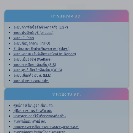
สารสนเทศ สถ.
ระบบการจัดซื้อจัดจ้างภาครัฐ (EGP)
ระบบบันทึกบัญชี (e-Lass)
ระบบ E-Plan
ระบบข้อมูลกลาง (INFO)
สำนักงานหลักประกันสุขภาพ (สปสช.)
ระบบแบบฟอร์มอิเล็กทรอนิกส์ (e-Report)
ระบบเบี้ยยังชีพ (Welfare)
ระบบการศึกษาท้องถิ่น (SIS)
ระบบศูนย์เด็กเล็กท้องถิ่น (CCIS)
ระบบเลือกตั้ง อปท. (ELE)
ระบบฝากข่าวของ อปท.
หน่วยงาน สถ.
ศูนย์การเรียนรู้อาเซียน สถ.
คู่มือประชาชนสำหรับ สถ.
มาตรฐานการให้บริการของท้องถิ่น
สหกรณ์ออมทรัพย์ สถ.
คณะกรรมการจัดการสถานธนานุบาล จ.ส.ท.
สหกรณ์ออกทรัพย์พนักงานเทศบาล