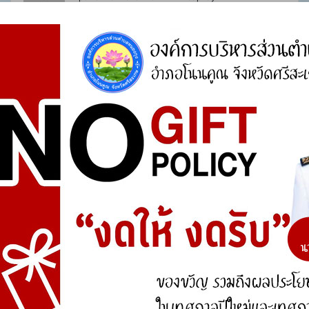
ผู้เยี่ยมชม
Если вы искали где отремонтировать сломаную технику,
обратите внимание –
ремонт цифровой техники барнаул
กันยายน 7, 2024 เวลา 3:49 pm
#20321
REPLY
Ремонт варочных панелей
ผู้เยี่ยมชม
Профессиональный сервисный центр по ремонту варочных
панелей и индукционных плит.
Мы предлагаем:
сервисный центр варочных панелей
Наши мастера оперативно устранят неисправности вашего
устройства в сервисе или с выездом на дом!
กันยายน 7, 2024 เวลา 3:53 pm
#20322
REPLY
ремонт бытовой техники в екатеринбурге