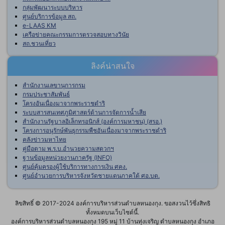
กลุ่มพัฒนาระบบบริหาร
ศูนย์บริการข้อมูล สถ.
e-LAAS KM
เครือข่ายคณะกรรมการตรวจสอบทางวินัย
สถ.ชวนเที่ยว
ลิงค์น่าสนใจ
สำนักงานเลขานุการกรม
กรมประชาสัมพันธ์
โครงอันเนื่องมาจากพระราชดำริ
ระบบสารสนเทศภูมิศาสตร์ด้านการจัดการน้ำเสีย
สำนักงานรัฐบาลอิเล็กทรอนิกส์ (องค์การมหาชน) (สรอ.)
โครงการอนุรักษ์พันธุกรรมพืชอันเนื่องมาจากพระราชดำริ
คลังข่าวมหาไทย
คู่มือตาม พ.ร.บ.อำนวยความสดวกฯ
ฐานข้อมูลหน่วยงานภาครัฐ (INFO)
ศูนย์คุ้มครองผู้ใช้บริการทางการเงิน ศคง.
ศูนย์อำนวยการบริหารจังหวัดชายแดนภาคใต้ ศอ.บต.
ลิขสิทธิ์ © 2017-2024 องค์การบริหารส่วนตำบลหนองกุง. ขอสงวนไว้ซึ่งสิทธิ
ทั้งหมดบนเว็บไซต์นี้.
องค์การบริหารส่วนตำบลหนองกุง 195 หมู่ 11 บ้านทุ่งเจริญ ตำบลหนองกุง อำเภอ