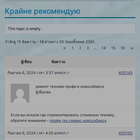
Крайне рекомендую
This topic is empty.
กำลังดู 15 ข้อความ - 16 ผ่านทาง 30 (ของทั้งหมด 230)
←
1
2
3
…
14
15
16
→
ผู้เขียน
ข้อความ
กันยายน 6, 2024 เวลา 3:37 am
#20145
REPLY
ремонт техники профи в новосибирск
ผู้เยี่ยมชม
Если вы искали где отремонтировать сломаную технику,
обратите внимание –
профи тех сервис новосибирск
กันยายน 6, 2024 เวลา 4:25 am
#20163
REPLY