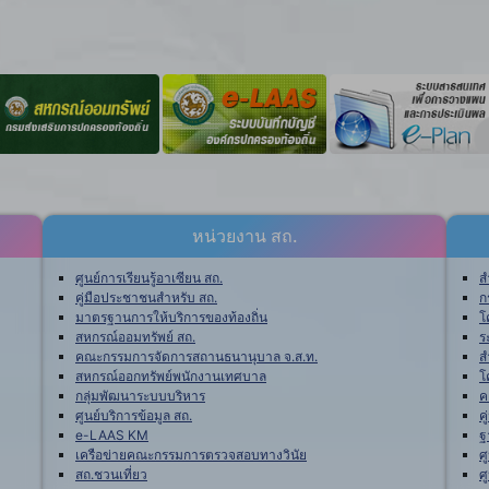
หน่วยงาน สถ.
ศูนย์การเรียนรู้อาเซียน สถ.
ส
คู่มือประชาชนสำหรับ สถ.
ก
มาตรฐานการให้บริการของท้องถิ่น
โ
สหกรณ์ออมทรัพย์ สถ.
ร
คณะกรรมการจัดการสถานธนานุบาล จ.ส.ท.
ส
สหกรณ์ออกทรัพย์พนักงานเทศบาล
โ
กลุ่มพัฒนาระบบบริหาร
ค
ศูนย์บริการข้อมูล สถ.
ค
e-LAAS KM
ฐ
เครือข่ายคณะกรรมการตรวจสอบทางวินัย
ศ
สถ.ชวนเที่ยว
ศ