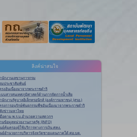
ลิงค์น่าสนใจ
ำนักงานเลขานุการกรม
รมประชาสัมพันธ์
ครงอันเนื่องมาจากพระราชดำริ
ะบบสารสนเทศภูมิศาสตร์ด้านการจัดการน้ำเสีย
ำนักงานรัฐบาลอิเล็กทรอนิกส์ (องค์การมหาชน) (สรอ.)
ครงการอนุรักษ์พันธุกรรมพืชอันเนื่องมาจากพระราชดำริ
ลังข่าวมหาไทย
ู่มือตาม พ.ร.บ.อำนวยความสดวกฯ
านข้อมูลหน่วยงานภาครัฐ (INFO)
ูนย์คุ้มครองผู้ใช้บริการทางการเงิน ศคง.
ูนย์อำนวยการบริหารจังหวัดชายแดนภาคใต้ ศอ.บต.