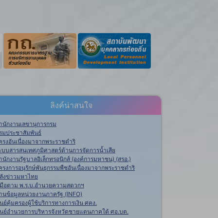
ลิงค์น่าสนใจ
ำนักงานเลขานุการกรม
รมประชาสัมพันธ์
ครงอันเนื่องมาจากพระราชดำริ
ะบบสารสนเทศภูมิศาสตร์ด้านการจัดการน้ำเสีย
ำนักงานรัฐบาลอิเล็กทรอนิกส์ (องค์การมหาชน) (สรอ.)
ครงการอนุรักษ์พันธุกรรมพืชอันเนื่องมาจากพระราชดำริ
ลังข่าวมหาไทย
ู่มือตาม พ.ร.บ.อำนวยความสดวกฯ
านข้อมูลหน่วยงานภาครัฐ (INFO)
ูนย์คุ้มครองผู้ใช้บริการทางการเงิน ศคง.
ูนย์อำนวยการบริหารจังหวัดชายแดนภาคใต้ ศอ.บต.