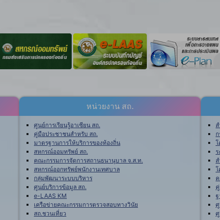
หน่วยงาน สถ.
ศูนย์การเรียนรู้อาเซียน สถ.
ส
คู่มือประชาชนสำหรับ สถ.
ก
มาตรฐานการให้บริการของท้องถิ่น
โ
สหกรณ์ออมทรัพย์ สถ.
ร
คณะกรรมการจัดการสถานธนานุบาล จ.ส.ท.
ส
สหกรณ์ออกทรัพย์พนักงานเทศบาล
โ
กลุ่มพัฒนาระบบบริหาร
ค
ศูนย์บริการข้อมูล สถ.
ค
e-LAAS KM
ฐ
เครือข่ายคณะกรรมการตรวจสอบทางวินัย
ศ
สถ.ชวนเที่ยว
ศ