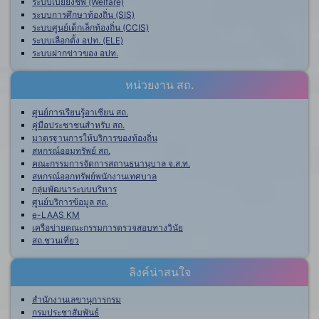
ระบบเบี้ยยังชีพ (Welfare)
ระบบการศึกษาท้องถิ่น (SIS)
ระบบศูนย์เด็กเล็กท้องถิ่น (CCIS)
ระบบเลือกตั้ง อปท. (ELE)
ระบบฝากข่าวของ อปท.
หน่วยงาน สถ.
ศูนย์การเรียนรู้อาเซียน สถ.
คู่มือประชาชนสำหรับ สถ.
มาตรฐานการให้บริการของท้องถิ่น
สหกรณ์ออมทรัพย์ สถ.
คณะกรรมการจัดการสถานธนานุบาล จ.ส.ท.
สหกรณ์ออกทรัพย์พนักงานเทศบาล
กลุ่มพัฒนาระบบบริหาร
ศูนย์บริการข้อมูล สถ.
e-LAAS KM
เครือข่ายคณะกรรมการตรวจสอบทางวินัย
สถ.ชวนเที่ยว
ลิงค์น่าสนใจ
สำนักงานเลขานุการกรม
กรมประชาสัมพันธ์