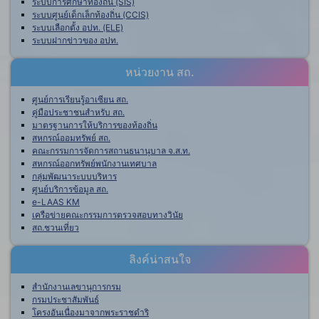
ระบบการศึกษาท้องถิ่น (SIS)
ระบบศูนย์เด็กเล็กท้องถิ่น (CCIS)
ระบบเลือกตั้ง อปท. (ELE)
ระบบฝากข่าวของ อปท.
หน่วยงาน สถ.
ศูนย์การเรียนรู้อาเซียน สถ.
คู่มือประชาชนสำหรับ สถ.
มาตรฐานการให้บริการของท้องถิ่น
สหกรณ์ออมทรัพย์ สถ.
คณะกรรมการจัดการสถานธนานุบาล จ.ส.ท.
สหกรณ์ออกทรัพย์พนักงานเทศบาล
กลุ่มพัฒนาระบบบริหาร
ศูนย์บริการข้อมูล สถ.
e-LAAS KM
เครือข่ายคณะกรรมการตรวจสอบทางวินัย
สถ.ชวนเที่ยว
ลิงค์น่าสนใจ
สำนักงานเลขานุการกรม
กรมประชาสัมพันธ์
โครงอันเนื่องมาจากพระราชดำริ