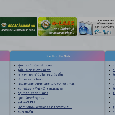
หน่วยงาน สถ.
ศูนย์การเรียนรู้อาเซียน สถ.
ส
คู่มือประชาชนสำหรับ สถ.
ก
มาตรฐานการให้บริการของท้องถิ่น
โ
สหกรณ์ออมทรัพย์ สถ.
ร
คณะกรรมการจัดการสถานธนานุบาล จ.ส.ท.
ส
สหกรณ์ออกทรัพย์พนักงานเทศบาล
โ
กลุ่มพัฒนาระบบบริหาร
ค
ศูนย์บริการข้อมูล สถ.
ค
e-LAAS KM
ฐ
เครือข่ายคณะกรรมการตรวจสอบทางวินัย
ศ
สถ.ชวนเที่ยว
ศ