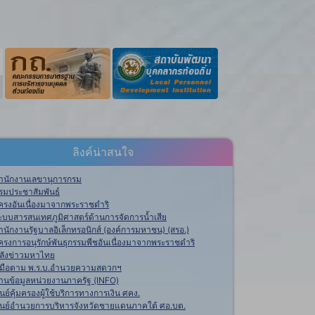
ลิงค์น่าสนใจ
ำนักงานเลขานุการกรม
รมประชาสัมพันธ์
ครงอันเนื่องมาจากพระราชดำริ
ะบบสารสนเทศภูมิศาสตร์ด้านการจัดการน้ำเสีย
ำนักงานรัฐบาลอิเล็กทรอนิกส์ (องค์การมหาชน) (สรอ.)
ครงการอนุรักษ์พันธุกรรมพืชอันเนื่องมาจากพระราชดำริ
ลังข่าวมหาไทย
ู่มือตาม พ.ร.บ.อำนวยความสดวกฯ
านข้อมูลหน่วยงานภาครัฐ (INFO)
ูนย์คุ้มครองผู้ใช้บริการทางการเงิน ศคง.
ูนย์อำนวยการบริหารจังหวัดชายแดนภาคใต้ ศอ.บต.