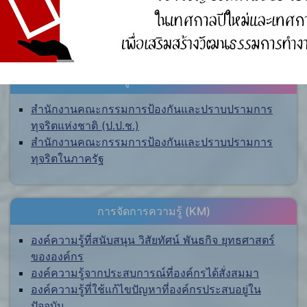
ศูนย์ร้องเรียน
สำนักงานคณะกรรมการป้องกันและปราบปรามการ
ทุจริตแห่งชาติ (ป.ป.ช.)
สำนักงานคณะกรรมการป้องกันและปราบปรามการ
ทุจริตในภาครัฐ
การจัดการความรู้ (KM)
องค์ความรู้ที่สนับสนุน วิสัยทัศน์ พันธกิจ ยุทธศาสตร์
ขององค์กร
องค์ความรู้จากประสบการณ์ที่องค์กรได้สั่งสมมา
องค์ความรู้ที่ใช้แก้ไขปัญหาที่องค์กรประสบอยู่ใน
ปัจจุบัน