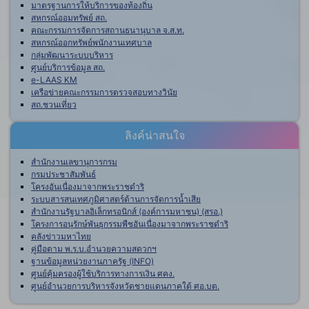
มาตรฐานการให้บริการของท้องถิ่น
สหกรณ์ออมทรัพย์ สถ.
คณะกรรมการจัดการสถานธนานุบาล จ.ส.ท.
สหกรณ์ออกทรัพย์พนักงานเทศบาล
กลุ่มพัฒนาระบบบริหาร
ศูนย์บริการข้อมูล สถ.
e-LAAS KM
เครือข่ายคณะกรรมการตรวจสอบทางวินัย
สถ.ชวนเที่ยว
ลิงค์น่าสนใจ
สำนักงานเลขานุการกรม
กรมประชาสัมพันธ์
โครงอันเนื่องมาจากพระราชดำริ
ระบบสารสนเทศภูมิศาสตร์ด้านการจัดการน้ำเสีย
สำนักงานรัฐบาลอิเล็กทรอนิกส์ (องค์การมหาชน) (สรอ.)
โครงการอนุรักษ์พันธุกรรมพืชอันเนื่องมาจากพระราชดำริ
คลังข่าวมหาไทย
คู่มือตาม พ.ร.บ.อำนวยความสดวกฯ
ฐานข้อมูลหน่วยงานภาครัฐ (INFO)
ศูนย์คุ้มครองผู้ใช้บริการทางการเงิน ศคง.
ศูนย์อำนวยการบริหารจังหวัดชายแดนภาคใต้ ศอ.บต.